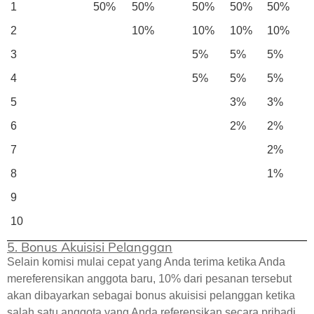
1
50%
50%
50%
50%
50%
2
10%
10%
10%
10%
3
5%
5%
5%
4
5%
5%
5%
5
3%
3%
6
2%
2%
7
2%
8
1%
9
10
5. Bonus Akuisisi Pelanggan
Selain komisi mulai cepat yang Anda terima ketika Anda
mereferensikan anggota baru, 10% dari pesanan tersebut
akan dibayarkan sebagai bonus akuisisi pelanggan ketika
salah satu anggota yang Anda referensikan secara pribadi