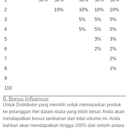
2
10%
10%
10%
10%
3
5%
5%
5%
4
5%
5%
5%
5
3%
3%
6
2%
2%
7
2%
8
1%
9
110
6. Bonus Influencer
Untuk Distributor yang memilih untuk memasarkan produk
ke pelanggan ritel dalam skala yang lebih besar, Anda akan
mendapatkan bonus tambahan dari total volume ini. Anda
bahkan akan mendapatkan hingga 100% dari selisih antara