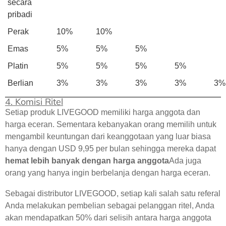
secara
pribadi
Perak
10%
10%
Emas
5%
5%
5%
Platin
5%
5%
5%
5%
Berlian
3%
3%
3%
3%
3%
4. Komisi Ritel
Setiap produk LIVEGOOD memiliki harga anggota dan
harga eceran. Sementara kebanyakan orang memilih untuk
mengambil keuntungan dari keanggotaan yang luar biasa
hanya dengan USD 9,95 per bulan sehingga mereka dapat
hemat lebih banyak dengan harga anggota
Ada juga
orang yang hanya ingin berbelanja dengan harga eceran.
Sebagai distributor LIVEGOOD, setiap kali salah satu referal
Anda melakukan pembelian sebagai pelanggan ritel, Anda
akan mendapatkan 50% dari selisih antara harga anggota