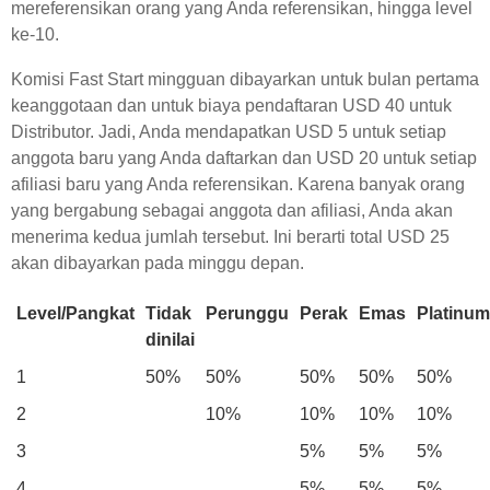
mereferensikan orang yang Anda referensikan, hingga level
ke-10.
Komisi Fast Start mingguan dibayarkan untuk bulan pertama
keanggotaan dan untuk biaya pendaftaran USD 40 untuk
Distributor. Jadi, Anda mendapatkan USD 5 untuk setiap
anggota baru yang Anda daftarkan dan USD 20 untuk setiap
afiliasi baru yang Anda referensikan. Karena banyak orang
yang bergabung sebagai anggota dan afiliasi, Anda akan
menerima kedua jumlah tersebut. Ini berarti total USD 25
akan dibayarkan pada minggu depan.
Level/Pangkat
Tidak
Perunggu
Perak
Emas
Platinum
dinilai
1
50%
50%
50%
50%
50%
2
10%
10%
10%
10%
3
5%
5%
5%
4
5%
5%
5%