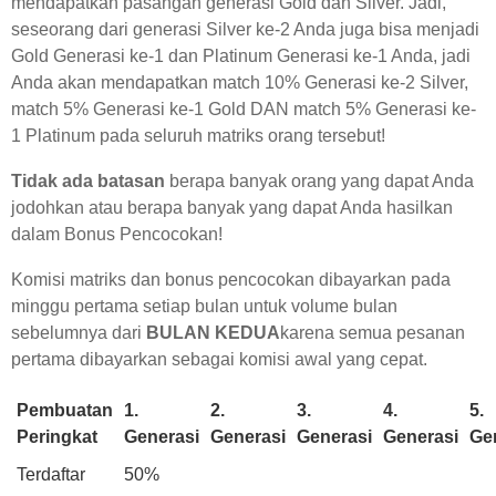
mendapatkan pasangan generasi Gold dan Silver. Jadi,
seseorang dari generasi Silver ke-2 Anda juga bisa menjadi
Gold Generasi ke-1 dan Platinum Generasi ke-1 Anda, jadi
Anda akan mendapatkan match 10% Generasi ke-2 Silver,
match 5% Generasi ke-1 Gold DAN match 5% Generasi ke-
1 Platinum pada seluruh matriks orang tersebut!
Tidak ada batasan
berapa banyak orang yang dapat Anda
jodohkan atau berapa banyak yang dapat Anda hasilkan
dalam Bonus Pencocokan!
Komisi matriks dan bonus pencocokan dibayarkan pada
minggu pertama setiap bulan untuk volume bulan
sebelumnya dari
BULAN KEDUA
karena semua pesanan
pertama dibayarkan sebagai komisi awal yang cepat.
Pembuatan
1.
2.
3.
4.
5.
Peringkat
Generasi
Generasi
Generasi
Generasi
Ge
Terdaftar
50%