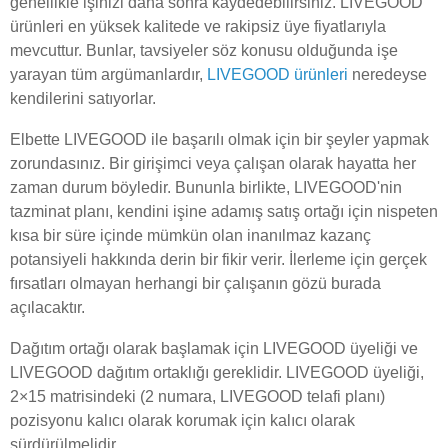
genellikle işinizi daha sonra kaydedebilirsiniz. LIVEGOOD
ürünleri en yüksek kalitede ve rakipsiz üye fiyatlarıyla
mevcuttur. Bunlar, tavsiyeler söz konusu olduğunda işe
yarayan tüm argümanlardır,
LIVEGOOD ürünleri
neredeyse
kendilerini satıyorlar.
Elbette LIVEGOOD ile başarılı olmak için bir şeyler yapmak
zorundasınız. Bir girişimci veya çalışan olarak hayatta her
zaman durum böyledir. Bununla birlikte, LIVEGOOD'nin
tazminat planı, kendini işine adamış satış ortağı için nispeten
kısa bir süre içinde mümkün olan inanılmaz kazanç
potansiyeli hakkında derin bir fikir verir. İlerleme için gerçek
fırsatları olmayan herhangi bir çalışanın gözü burada
açılacaktır.
Dağıtım ortağı olarak başlamak için LIVEGOOD üyeliği ve
LIVEGOOD dağıtım ortaklığı gereklidir. LIVEGOOD üyeliği,
2×15 matrisindeki (2 numara, LIVEGOOD telafi planı)
pozisyonu kalıcı olarak korumak için kalıcı olarak
sürdürülmelidir.