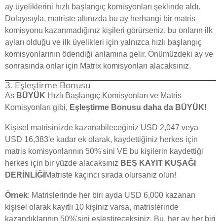
ay üyeliklerini hızlı başlangıç komisyonları şeklinde aldı.
Dolayısıyla, matriste altınızda bu ay herhangi bir matris
komisyonu kazanmadığınız kişileri görürseniz, bu onların ilk
ayları olduğu ve ilk üyelikleri için yalnızca hızlı başlangıç
komisyonlarının ödendiği anlamına gelir. Önümüzdeki ay ve
sonrasında onlar için Matrix komisyonları alacaksınız.
3. Eşleştirme Bonusu
As
BÜYÜK
Hızlı Başlangıç Komisyonları ve Matris
Komisyonları gibi,
Eşleştirme Bonusu daha da BÜYÜK!
Kişisel matrisinizde kazanabileceğiniz USD 2,047 veya
USD 16,383'e kadar ek olarak, kaydettiğiniz herkes için
matris komisyonlarının 50%'sini VE bu kişilerin kaydettiği
herkes için bir yüzde alacaksınız
BEŞ KAYIT KUŞAĞI
DERİNLİĞİ
Matriste kaçıncı sırada olursanız olun!
Örnek
: Matrislerinde her biri ayda USD 6,000 kazanan
kişisel olarak kayıtlı 10 kişiniz varsa, matrislerinde
kazandıklarının 50%'sini eşleştireceksiniz. Bu, her ay her biri