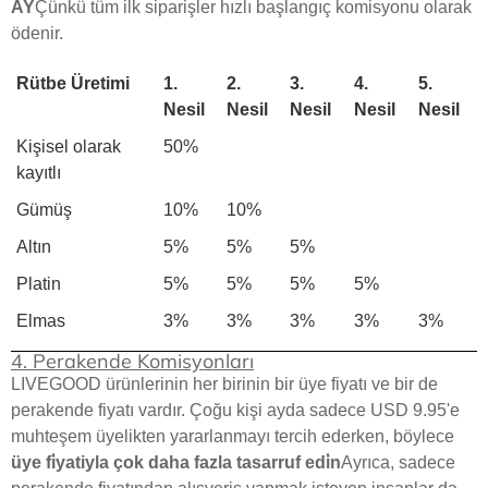
AY
Çünkü tüm ilk siparişler hızlı başlangıç komisyonu olarak
ödenir.
Rütbe Üretimi
1.
2.
3.
4.
5.
Nesil
Nesil
Nesil
Nesil
Nesil
Kişisel olarak
50%
kayıtlı
Gümüş
10%
10%
Altın
5%
5%
5%
Platin
5%
5%
5%
5%
Elmas
3%
3%
3%
3%
3%
4. Perakende Komisyonları
LIVEGOOD ürünlerinin her birinin bir üye fiyatı ve bir de
perakende fiyatı vardır. Çoğu kişi ayda sadece USD 9.95'e
muhteşem üyelikten yararlanmayı tercih ederken, böylece
üye fi̇yatiyla çok daha fazla tasarruf edi̇n
Ayrıca, sadece