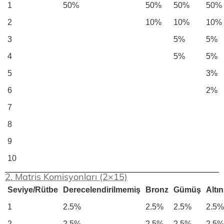
1
50%
50%
50%
50%
2
10%
10%
10%
3
5%
5%
4
5%
5%
5
3%
6
2%
7
8
9
10
2. Matris Komisyonları (2×15)
Seviye/Rütbe
Derecelendirilmemiş
Bronz
Gümüş
Altın
1
2.5%
2.5%
2.5%
2.5%
2
2.5%
2.5%
2.5%
2.5%