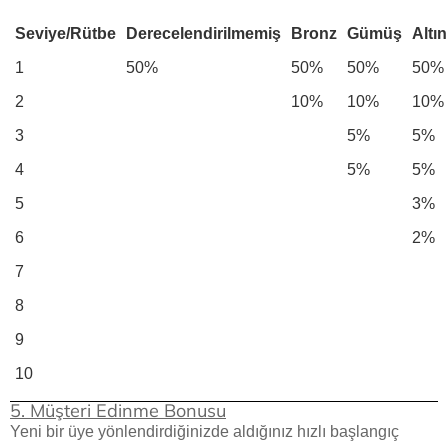
Seviye/Rütbe
Derecelendirilmemiş
Bronz
Gümüş
Altın
1
50%
50%
50%
50%
2
10%
10%
10%
3
5%
5%
4
5%
5%
5
3%
6
2%
7
8
9
10
5. Müşteri Edinme Bonusu
Yeni bir üye yönlendirdiğinizde aldığınız hızlı başlangıç