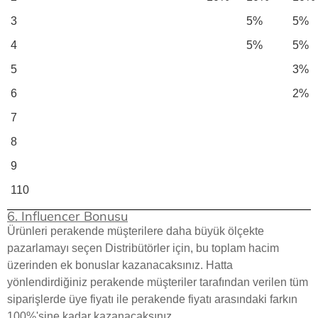
3
5%
5%
4
5%
5%
5
3%
6
2%
7
8
9
110
6. Influencer Bonusu
Ürünleri perakende müşterilere daha büyük ölçekte
pazarlamayı seçen Distribütörler için, bu toplam hacim
üzerinden ek bonuslar kazanacaksınız. Hatta
yönlendirdiğiniz perakende müşteriler tarafından verilen tüm
siparişlerde üye fiyatı ile perakende fiyatı arasındaki farkın
100%'sine kadar kazanacaksınız.