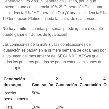
Generación Oro y su 1ª Generación Platino, por lo que
obtendría una coincidencia 10% 2ª Generación Plata, una
coincidencia 5% 1ª Generación Oro ¡Y una coincidencia 5%
1ª Generación Platino en toda la matriz de esa persona!
No hay límite
¡a cuántas personas puede igualar o cuánto
puede ganar en Bonos de Igualación!
Las comisiones de la matriz y las bonificaciones de
igualación se pagan en la primera semana de cada mes por
el volumen del mes anterior del
SEGUNDO MES
ya que
todos los primeros pedidos se pagan como comisiones de
inicio rápido.
Generación
1.
2.
3.
4.
de rangos
Generación
Generación
Generación
Ge
Inscrito
50%
personalmente
Plata
10%
10%