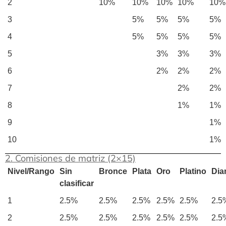
2
10%
10%
10%
10%
10%
3
5%
5%
5%
5%
4
5%
5%
5%
5%
5
3%
3%
3%
6
2%
2%
2%
7
2%
2%
8
1%
1%
9
1%
10
1%
2. Comisiones de matriz (2×15)
Nivel/Rango
Sin
Bronce
Plata
Oro
Platino
Dia
clasificar
1
2.5%
2.5%
2.5%
2.5%
2.5%
2.5
2
2.5%
2.5%
2.5%
2.5%
2.5%
2.5