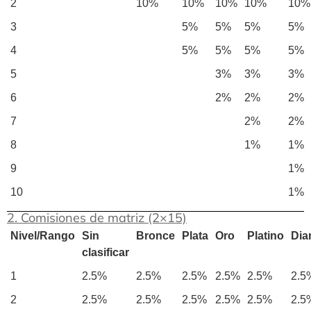
2
10%
10%
10%
10%
10%
3
5%
5%
5%
5%
4
5%
5%
5%
5%
5
3%
3%
3%
6
2%
2%
2%
7
2%
2%
8
1%
1%
9
1%
10
1%
2. Comisiones de matriz (2×15)
Nivel/Rango
Sin
Bronce
Plata
Oro
Platino
Dia
clasificar
1
2.5%
2.5%
2.5%
2.5%
2.5%
2.5
2
2.5%
2.5%
2.5%
2.5%
2.5%
2.5