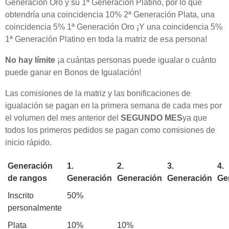
Generación Oro y su 1ª Generación Platino, por lo que
obtendría una coincidencia 10% 2ª Generación Plata, una
coincidencia 5% 1ª Generación Oro ¡Y una coincidencia 5%
1ª Generación Platino en toda la matriz de esa persona!
No hay límite
¡a cuántas personas puede igualar o cuánto
puede ganar en Bonos de Igualación!
Las comisiones de la matriz y las bonificaciones de
igualación se pagan en la primera semana de cada mes por
el volumen del mes anterior del
SEGUNDO MES
ya que
todos los primeros pedidos se pagan como comisiones de
inicio rápido.
Generación
1.
2.
3.
4.
de rangos
Generación
Generación
Generación
Ge
Inscrito
50%
personalmente
Plata
10%
10%