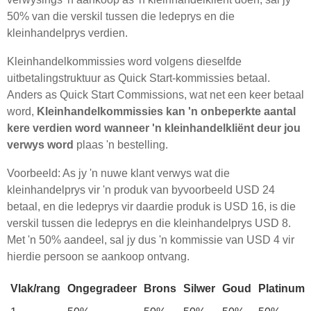
50% van die verskil tussen die ledeprys en die
kleinhandelprys verdien.
Kleinhandelkommissies word volgens dieselfde
uitbetalingstruktuur as Quick Start-kommissies betaal.
Anders as Quick Start Commissions, wat net een keer betaal
word,
Kleinhandelkommissies kan 'n onbeperkte aantal
kere verdien word wanneer 'n kleinhandelkliënt deur jou
verwys word
plaas 'n bestelling.
Voorbeeld: As jy 'n nuwe klant verwys wat die
kleinhandelprys vir 'n produk van byvoorbeeld USD 24
betaal, en die ledeprys vir daardie produk is USD 16, is die
verskil tussen die ledeprys en die kleinhandelprys USD 8.
Met 'n 50% aandeel, sal jy dus 'n kommissie van USD 4 vir
hierdie persoon se aankoop ontvang.
Vlak/rang
Ongegradeer
Brons
Silwer
Goud
Platinum