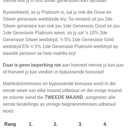
mense wat jy in ons ander generasies kan opmaak!
Byvoorbeeld, as jy Platinum is, sal jy ook die Goue en
Silwer generasie wedstryde kry. So iemand uit jou 2de
Silwer generasie kan ook jou 1ste Generasie Goud en jou
1ste Generasie Platinum wees, so jy sal 'n 10% 2de
Generasie Silwer wedstryd, 'n 5% 1ste Generasie Gold
wedstryd EN 'n 5% 1ste Generasie Platinum wedstryd op
daardie persoon se hele matriks kry!
Daar is geen beperking nie
aan hoeveel mense jy kan pas
of hoeveel jy kan verdien in bypassende bonusse!
Matrikskommissies en bypassende bonusse word in die
eerste week van elke maand uitbetaal vir die vorige maand
se volume vanaf die
TWEEDE MAAND
, aangesien alle
eerste bestellings as vinnige beginkommissies uitbetaal
word.
Rang
1.
2.
3.
4.