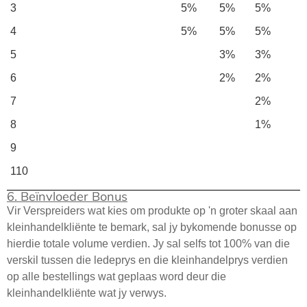
3
5%
5%
5%
4
5%
5%
5%
5
3%
3%
6
2%
2%
7
2%
8
1%
9
110
6. Beïnvloeder Bonus
Vir Verspreiders wat kies om produkte op 'n groter skaal aan
kleinhandelkliënte te bemark, sal jy bykomende bonusse op
hierdie totale volume verdien. Jy sal selfs tot 100% van die
verskil tussen die ledeprys en die kleinhandelprys verdien
op alle bestellings wat geplaas word deur die
kleinhandelkliënte wat jy verwys.