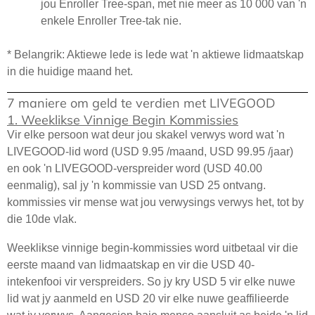
jou Enroller Tree-span, met nie meer as 10 000 van 'n
enkele Enroller Tree-tak nie.
* Belangrik: Aktiewe lede is lede wat 'n aktiewe lidmaatskap
in die huidige maand het.
7 maniere om geld te verdien met LIVEGOOD
1. Weeklikse Vinnige Begin Kommissies
Vir elke persoon wat deur jou skakel verwys word wat 'n
LIVEGOOD-lid word (USD 9.95 /maand, USD 99.95 /jaar)
en ook 'n LIVEGOOD-verspreider word (USD 40.00
eenmalig), sal jy 'n kommissie van USD 25 ontvang.
kommissies vir mense wat jou verwysings verwys het, tot by
die 10de vlak.
Weeklikse vinnige begin-kommissies word uitbetaal vir die
eerste maand van lidmaatskap en vir die USD 40-
intekenfooi vir verspreiders. So jy kry USD 5 vir elke nuwe
lid wat jy aanmeld en USD 20 vir elke nuwe geaffilieerde