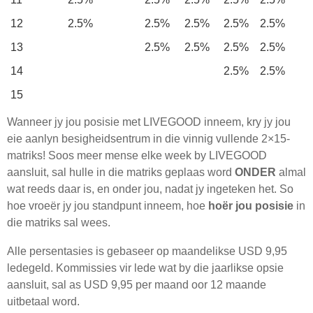
12
2.5%
2.5%
2.5%
2.5%
2.5%
13
2.5%
2.5%
2.5%
2.5%
14
2.5%
2.5%
15
Wanneer jy jou posisie met LIVEGOOD inneem, kry jy jou
eie aanlyn besigheidsentrum in die vinnig vullende 2×15-
matriks! Soos meer mense elke week by LIVEGOOD
aansluit, sal hulle in die matriks geplaas word
ONDER
almal
wat reeds daar is, en onder jou, nadat jy ingeteken het. So
hoe vroeër jy jou standpunt inneem, hoe
hoër jou posisie
in
die matriks sal wees.
Alle persentasies is gebaseer op maandelikse USD 9,95
ledegeld. Kommissies vir lede wat by die jaarlikse opsie
aansluit, sal as USD 9,95 per maand oor 12 maande
uitbetaal word.