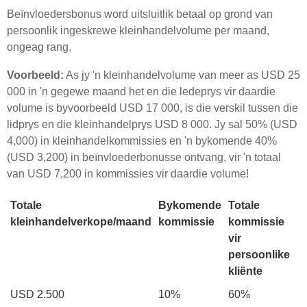
Beïnvloedersbonus word uitsluitlik betaal op grond van
persoonlik ingeskrewe kleinhandelvolume per maand,
ongeag rang.
Voorbeeld:
As jy 'n kleinhandelvolume van meer as USD 25
000 in 'n gegewe maand het en die ledeprys vir daardie
volume is byvoorbeeld USD 17 000, is die verskil tussen die
lidprys en die kleinhandelprys USD 8 000. Jy sal 50% (USD
4,000) in kleinhandelkommissies en 'n bykomende 40%
(USD 3,200) in beïnvloederbonusse ontvang, vir 'n totaal
van USD 7,200 in kommissies vir daardie volume!
Totale
Bykomende
Totale
kleinhandelverkope/maand
kommissie
kommissie
vir
persoonlike
kliënte
USD 2.500
10%
60%