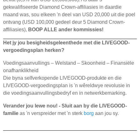
gekwalifiseerde Diamond Crown-affiliasies in daardie
maand was, sou elkeen 'n deel van USD 20,000 uit die poel
ontvang (USD 100,000 gedeel deur 5 Diamond Crown-
affiliasies),
BOOP ALLE ander kommissies!
Het jy jou besigheidsgeleenthede met die LIVEGOOD-
vergoedingsplan herken?
Voedingsaanvullings – Welstand – Skoonheid – Finansiële
onafhanklikheid
Die byna selfverkopende LIVEGOOD-produkte en die
LIVEGOOD-vergoedingsplan is 'n wêreldwye revolusie in
die voedingsaanvullingsbedryf en in netwerkbemarking.
Verander jou lewe nou! - Sluit aan by die LIVEGOOD-
familie
as 'n verspreider met 'n sterk
borg
aan jou sy.