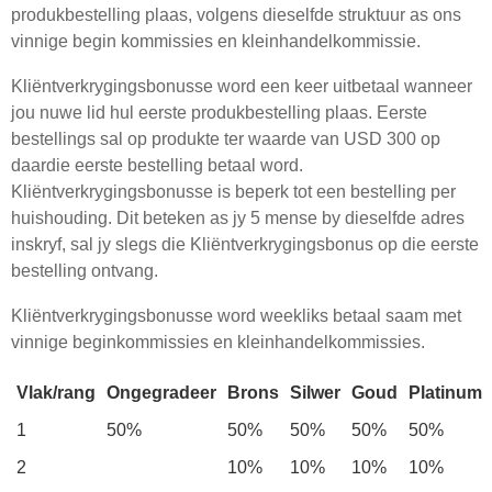
produkbestelling plaas, volgens dieselfde struktuur as ons
vinnige begin kommissies en kleinhandelkommissie.
Kliëntverkrygingsbonusse word een keer uitbetaal wanneer
jou nuwe lid hul eerste produkbestelling plaas. Eerste
bestellings sal op produkte ter waarde van USD 300 op
daardie eerste bestelling betaal word.
Kliëntverkrygingsbonusse is beperk tot een bestelling per
huishouding. Dit beteken as jy 5 mense by dieselfde adres
inskryf, sal jy slegs die Kliëntverkrygingsbonus op die eerste
bestelling ontvang.
Kliëntverkrygingsbonusse word weekliks betaal saam met
vinnige beginkommissies en kleinhandelkommissies.
Vlak/rang
Ongegradeer
Brons
Silwer
Goud
Platinum
1
50%
50%
50%
50%
50%
2
10%
10%
10%
10%