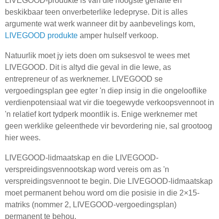
LIVEGOOD-produkte is van die hoogste gehalte en
beskikbaar teen onverbeterlike ledepryse. Dit is alles
argumente wat werk wanneer dit by aanbevelings kom,
LIVEGOOD produkte
amper hulself verkoop.
Natuurlik moet jy iets doen om suksesvol te wees met
LIVEGOOD. Dit is altyd die geval in die lewe, as
entrepreneur of as werknemer. LIVEGOOD se
vergoedingsplan gee egter 'n diep insig in die ongelooflike
verdienpotensiaal wat vir die toegewyde verkoopsvennoot in
'n relatief kort tydperk moontlik is. Enige werknemer met
geen werklike geleenthede vir bevordering nie, sal grootoog
hier wees.
LIVEGOOD-lidmaatskap en die LIVEGOOD-
verspreidingsvennootskap word vereis om as 'n
verspreidingsvennoot te begin. Die LIVEGOOD-lidmaatskap
moet permanent behou word om die posisie in die 2×15-
matriks (nommer 2, LIVEGOOD-vergoedingsplan)
permanent te behou.