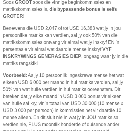
Soos
GROOT
soos die vinnige beginkommissies en
matrikskommissies is,
die bypassende bonus is selfs
GROTER!
Benewens die USD 2,047 of tot USD 16,383 wat jy in jou
persoonlike matriks kan verdien, sal jy ook 50% van die
matrikskommissies ontvang vir almal wat jy inskryf EN 'n
persentasie vir almal wat daardie mense inskryf
VYF
INSKRYWINGS GENERASIES DIEP
, ongeag waar jy in die
matriks rangskik!
Voorbeeld
: As jy 10 persoonlik ingeskrewe mense het wat
elkeen USD 6 000 per maand in hul matriks verdien, sal jy
50% van wat hulle verdien in hul matriks ooreenstem. Dit
beteken dat jy elke maand 'n USD 3 000 bonus vir elkeen
van hulle sal kry, vir 'n totaal van USD 30 000 (10 mense x
USD 3 000 per persoon) in kommissies net vir daardie 10
mense alleen. En dit sluit nie in wat jy in JOU matriks sal
verdien nie, PLUS moontlik honderde of duisende ander