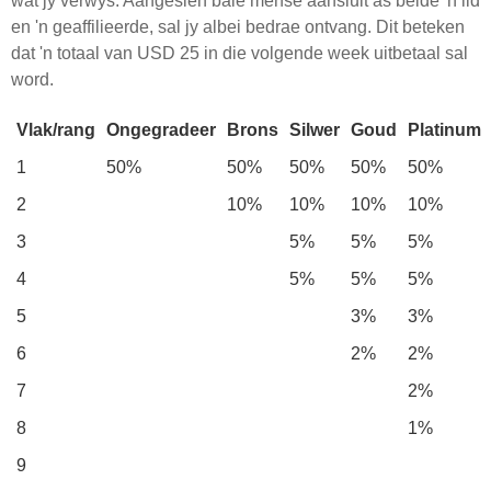
wat jy verwys. Aangesien baie mense aansluit as beide 'n lid
en 'n geaffilieerde, sal jy albei bedrae ontvang. Dit beteken
dat 'n totaal van USD 25 in die volgende week uitbetaal sal
word.
Vlak/rang
Ongegradeer
Brons
Silwer
Goud
Platinum
1
50%
50%
50%
50%
50%
2
10%
10%
10%
10%
3
5%
5%
5%
4
5%
5%
5%
5
3%
3%
6
2%
2%
7
2%
8
1%
9