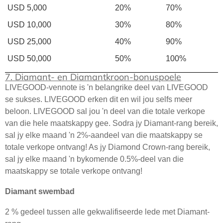
USD 5,000
20%
70%
USD 10,000
30%
80%
USD 25,000
40%
90%
USD 50,000
50%
100%
7. Diamant- en Diamantkroon-bonuspoele
LIVEGOOD-vennote is 'n belangrike deel van LIVEGOOD
se sukses. LIVEGOOD erken dit en wil jou selfs meer
beloon. LIVEGOOD sal jou 'n deel van die totale verkope
van die hele maatskappy gee. Sodra jy Diamant-rang bereik,
sal jy elke maand 'n 2%-aandeel van die maatskappy se
totale verkope ontvang! As jy Diamond Crown-rang bereik,
sal jy elke maand 'n bykomende 0.5%-deel van die
maatskappy se totale verkope ontvang!
Diamant swembad
2 % gedeel tussen alle gekwalifiseerde lede met Diamant-