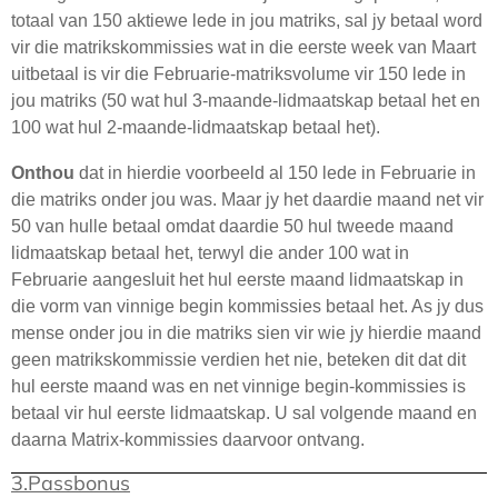
totaal van 150 aktiewe lede in jou matriks, sal jy betaal word
vir die matrikskommissies wat in die eerste week van Maart
uitbetaal is vir die Februarie-matriksvolume vir 150 lede in
jou matriks (50 wat hul 3-maande-lidmaatskap betaal het en
100 wat hul 2-maande-lidmaatskap betaal het).
Onthou
dat in hierdie voorbeeld al 150 lede in Februarie in
die matriks onder jou was. Maar jy het daardie maand net vir
50 van hulle betaal omdat daardie 50 hul tweede maand
lidmaatskap betaal het, terwyl die ander 100 wat in
Februarie aangesluit het hul eerste maand lidmaatskap in
die vorm van vinnige begin kommissies betaal het. As jy dus
mense onder jou in die matriks sien vir wie jy hierdie maand
geen matrikskommissie verdien het nie, beteken dit dat dit
hul eerste maand was en net vinnige begin-kommissies is
betaal vir hul eerste lidmaatskap. U sal volgende maand en
daarna Matrix-kommissies daarvoor ontvang.
3.Passbonus