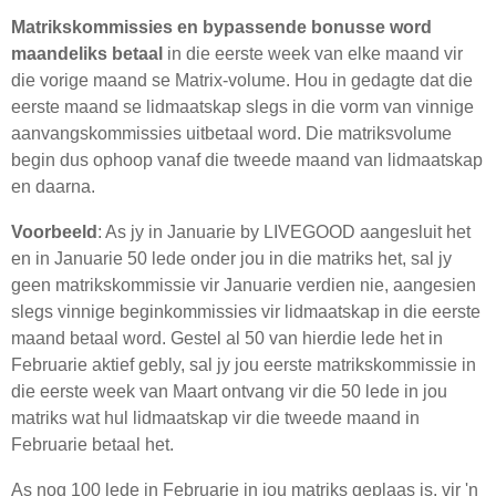
Matrikskommissies en bypassende bonusse word
maandeliks betaal
in die eerste week van elke maand vir
die vorige maand se Matrix-volume. Hou in gedagte dat die
eerste maand se lidmaatskap slegs in die vorm van vinnige
aanvangskommissies uitbetaal word. Die matriksvolume
begin dus ophoop vanaf die tweede maand van lidmaatskap
en daarna.
Voorbeeld
: As jy in Januarie by LIVEGOOD aangesluit het
en in Januarie 50 lede onder jou in die matriks het, sal jy
geen matrikskommissie vir Januarie verdien nie, aangesien
slegs vinnige beginkommissies vir lidmaatskap in die eerste
maand betaal word. Gestel al 50 van hierdie lede het in
Februarie aktief gebly, sal jy jou eerste matrikskommissie in
die eerste week van Maart ontvang vir die 50 lede in jou
matriks wat hul lidmaatskap vir die tweede maand in
Februarie betaal het.
As nog 100 lede in Februarie in jou matriks geplaas is, vir 'n