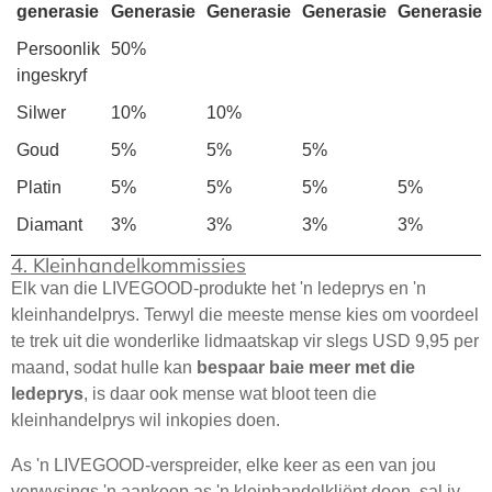
generasie
Generasie
Generasie
Generasie
Generasie
Persoonlik
50%
ingeskryf
Silwer
10%
10%
Goud
5%
5%
5%
Platin
5%
5%
5%
5%
Diamant
3%
3%
3%
3%
4. Kleinhandelkommissies
Elk van die LIVEGOOD-produkte het 'n ledeprys en 'n
kleinhandelprys. Terwyl die meeste mense kies om voordeel
te trek uit die wonderlike lidmaatskap vir slegs USD 9,95 per
maand, sodat hulle kan
bespaar baie meer met die
ledeprys
, is daar ook mense wat bloot teen die
kleinhandelprys wil inkopies doen.
As 'n LIVEGOOD-verspreider, elke keer as een van jou
verwysings 'n aankoop as 'n kleinhandelkliënt doen, sal jy