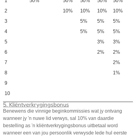
1
50%
50%
50%
50%
50%
2
10%
10%
10%
10%
3
5%
5%
5%
4
5%
5%
5%
5
3%
3%
6
2%
2%
7
2%
8
1%
9
10
5. Kliëntverkrygingsbonus
Benewens die vinnige beginkommissies wat jy ontvang
wanneer jy 'n nuwe lid verwys, sal 10% van daardie
bestelling as 'n kliëntverkrygingsbonus uitbetaal word
wanneer een van jou persoonlik verwysde lede hul eerste