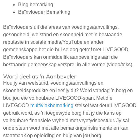
Blog bemarking
Beïnvloeder Bemarking
Beïnvloeders uit die areas van voedingsaanvullings,
gesondheid, welstand en skoonheid met 'n bestaande
reputasie in sosiale media/YouTube en ander
gemeenskappe het die bul se oog getref met LIVEGOOD.
Beïnvloeders kan onmiddellik aanbevelings aan die
bestaande gemeenskap versprei in alle vorme (video/teks).
Word deel as 'n Aanbeveler
Hou jy van welstand, voedingsaanvullings en
skoonheidsprodukte en leef jy dit? Word vandag 'n borg en
bou jou eie volhoubare LIVEGOOD-span. Met die
LIVEGOOD
multivlakbemarking
stelsel wat deur LIVEGOOD
gebruik word, as 'n toegewyde borg het jy die kans op
volhoubare finansiële vryheid met vryetydsbestuur. Jy sal
ondersteun word met alle bemarkingsinstrumente en kan
staatmaak op opleiding en hulp van jou borg.