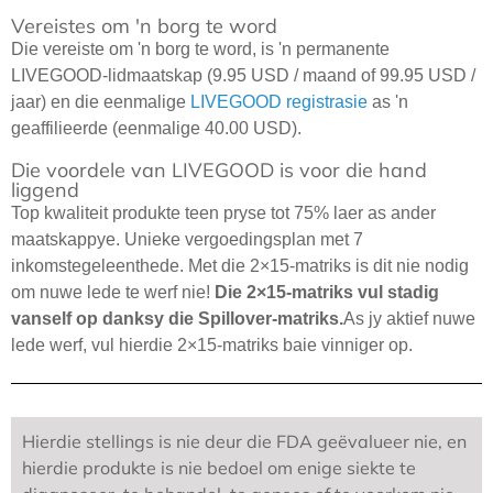
Vereistes om 'n borg te word
Die vereiste om 'n borg te word, is 'n permanente
LIVEGOOD-lidmaatskap (9.95 USD / maand of 99.95 USD /
jaar) en die eenmalige
LIVEGOOD registrasie
as 'n
geaffilieerde (eenmalige 40.00 USD).
Die voordele van LIVEGOOD is voor die hand
liggend
Top kwaliteit produkte teen pryse tot 75% laer as ander
maatskappye. Unieke vergoedingsplan met 7
inkomstegeleenthede. Met die 2×15-matriks is dit nie nodig
om nuwe lede te werf nie!
Die 2×15-matriks vul stadig
vanself op danksy die Spillover-matriks.
As jy aktief nuwe
lede werf, vul hierdie 2×15-matriks baie vinniger op.
Hierdie stellings is nie deur die FDA geëvalueer nie, en
hierdie produkte is nie bedoel om enige siekte te