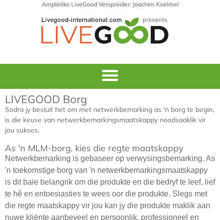
Amptelike LiveGood Verspreider: Joachim Koelmel
LIVEGOOD Borg
Sodra jy besluit het om met netwerkbemarking as 'n borg te begin,
is die keuse van netwerkbemarkingsmaatskappy noodsaaklik vir
jou sukses.
As 'n MLM-borg, kies die regte maatskappy
Netwerkbemarking is gebaseer op verwysingsbemarking. As
'n toekomstige borg van 'n netwerkbemarkingsmaatskappy
is dit baie belangrik om die produkte en die bedryf te leef, lief
te hê en entoesiasties te wees oor die produkte. Slegs met
die regte maatskappy vir jou kan jy die produkte maklik aan
nuwe kliënte aanbeveel en persoonlik, professioneel en