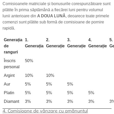
Comisioanele matriciale și bonusurile corespunzătoare sunt
plătite în prima săptămână a fiecărei luni pentru volumul
lunii anterioare din
A DOUA LUNĂ
, deoarece toate primele
comenzi sunt plătite sub formă de comisioane de pornire
rapidă.
Generația
1.
2.
3.
4.
5.
de
Generația
Generație
Generație
Generație
Ge
ranguri
Înscris
50%
personal
Argint
10%
10%
Aur
5%
5%
5%
Platin
5%
5%
5%
5%
Diamant
3%
3%
3%
3%
3
4. Comisioane de vânzare cu amănuntul