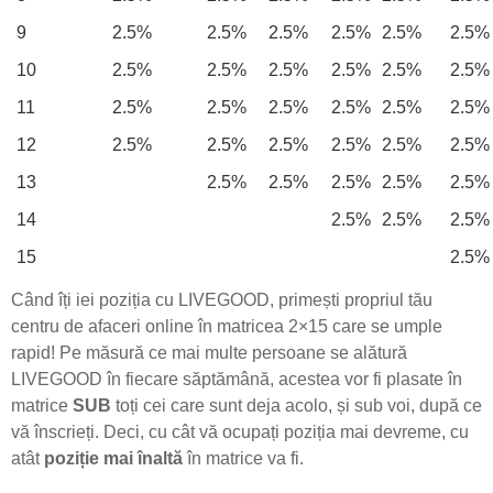
9
2.5%
2.5%
2.5%
2.5%
2.5%
2.5%
10
2.5%
2.5%
2.5%
2.5%
2.5%
2.5%
11
2.5%
2.5%
2.5%
2.5%
2.5%
2.5%
12
2.5%
2.5%
2.5%
2.5%
2.5%
2.5%
13
2.5%
2.5%
2.5%
2.5%
2.5%
14
2.5%
2.5%
2.5%
15
2.5%
Când îți iei poziția cu LIVEGOOD, primești propriul tău
centru de afaceri online în matricea 2×15 care se umple
rapid! Pe măsură ce mai multe persoane se alătură
LIVEGOOD în fiecare săptămână, acestea vor fi plasate în
matrice
SUB
toți cei care sunt deja acolo, și sub voi, după ce
vă înscrieți. Deci, cu cât vă ocupați poziția mai devreme, cu
atât
poziție mai înaltă
în matrice va fi.