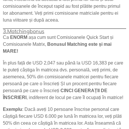
comisioanele de început rapid au fost plătite pentru primul
lor abonament. Veți primi comisioane matriciale pentru ei
luna viitoare și după aceea.
3.Matchingbonus
Ca
ENORM
așa cum sunt Comisioanele Quick Start și
Comisioanele Matrix,
Bonusul Matching este și mai
MARE!
În plus față de USD 2,047 sau până la USD 16,383 pe care
le puteți câștiga în matricea dvs. personală, veți primi, de
asemenea, 50% din comisioanele matricei pentru fiecare
persoană pe care o înscrieți ȘI un procent pentru fiecare
persoană pe care o înscrieți
CINCI GENERAȚII DE
ÎNSCRIERI
, indiferent de locul pe care îl ocupați în matrice!
Exemplu
: Dacă aveți 10 persoane înscrise personal care
câștigă fiecare USD 6.000 pe lună în matricea lor, veți plăti
50% din ceea ce câștigă în matricea lor. Asta înseamnă că