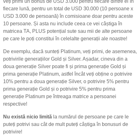
veți primi un bonus de USD 3.000 pentru fiecare dintre ei în
fiecare lună, pentru un total de USD 30.000 (10 persoane x
USD 3.000 de persoană) în comisioane doar pentru aceste
10 persoane. Și asta nu include ceea ce vei câștiga în
matricea TA, PLUS potențial sute sau mii de alte persoane
pe care le poți constitui în celelalte generații ale noastre!
De exemplu, dacă sunteți Platinum, veți primi, de asemenea,
potrivirile generațiilor Gold și Silver. Așadar, cineva din a
doua generație Silver poate fi și prima generație Gold și
prima generație Platinum, astfel încât veți obține o potrivire
10% pentru a doua generație Silver, o potrivire 5% pentru
prima generație Gold și o potrivire 5% pentru prima
generație Platinum pe întreaga matrice a persoanei
respective!
Nu există nicio limită
la numărul de persoane pe care le
puteți potrivi sau cât de mult puteți câștiga în bonusuri de
potrivire!