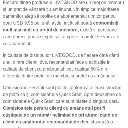
Fiecare dintre produsele LIVEGOOD are un preț de membru
și un preț de vânzare cu amănuntul. În timp ce majoritatea
oamenilor aleg să profite de abonamentul uimitor pentru
doar USD 9,95 pe lună, astfel încât să poată
economisiți
mult mai mult cu prețul de membru
, există și persoane
care doresc pur și simplu să cumpere la prețul de vânzare
cu amănuntul.
În calitate de distribuitor LIVEGOOD, de fiecare dată când
unul dintre clienții dvs. recomandați face o achiziție în
calitate de client cu amănuntul, veți câștiga 50% din
diferența dintre prețul de membru și prețul cu amănuntul.
Comisioanele Retail sunt plătite conform aceleiași structuri
de plată ca și comisioanele Quick Start. Spre deosebire de
comisioanele Quick Start, care sunt plătite o singură dată,
Comisioanele pentru clienți cu amănuntul pot fi
câștigate de un număr nelimitat de ori atunci când un
client cu amănuntul recomandat de dvs.
plasează o