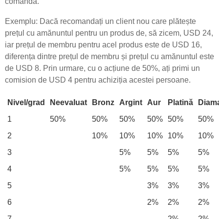
comandă.
Exemplu: Dacă recomandați un client nou care plătește
prețul cu amănuntul pentru un produs de, să zicem, USD 24,
iar prețul de membru pentru acel produs este de USD 16,
diferența dintre prețul de membru și prețul cu amănuntul este
de USD 8. Prin urmare, cu o acțiune de 50%, ați primi un
comision de USD 4 pentru achiziția acestei persoane.
Nivel/grad
Neevaluat
Bronz
Argint
Aur
Platină
Diam
1
50%
50%
50%
50%
50%
50%
2
10%
10%
10%
10%
10%
3
5%
5%
5%
5%
4
5%
5%
5%
5%
5
3%
3%
3%
6
2%
2%
2%
7
2%
2%