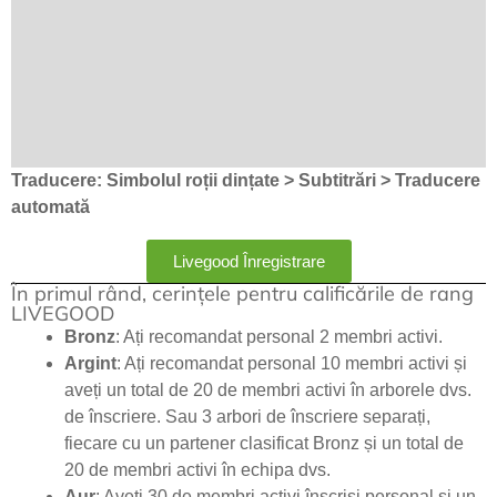
Traducere: Simbolul roții dințate > Subtitrări > Traducere
automată
Livegood Înregistrare
În primul rând, cerințele pentru calificările de rang
LIVEGOOD
Bronz
: Ați recomandat personal 2 membri activi.
Argint
: Ați recomandat personal 10 membri activi și
aveți un total de 20 de membri activi în arborele dvs.
de înscriere. Sau 3 arbori de înscriere separați,
fiecare cu un partener clasificat Bronz și un total de
20 de membri activi în echipa dvs.
Aur
: Aveți 30 de membri activi înscriși personal și un