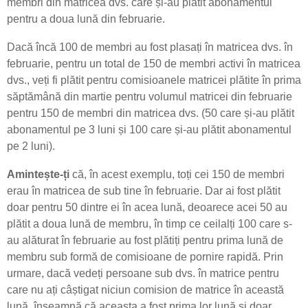
membri din matricea dvs. care și-au plătit abonamentul
pentru a doua lună din februarie.
Dacă încă 100 de membri au fost plasați în matricea dvs. în
februarie, pentru un total de 150 de membri activi în matricea
dvs., veți fi plătit pentru comisioanele matricei plătite în prima
săptămână din martie pentru volumul matricei din februarie
pentru 150 de membri din matricea dvs. (50 care și-au plătit
abonamentul pe 3 luni și 100 care și-au plătit abonamentul
pe 2 luni).
Amintește-ți
că, în acest exemplu, toți cei 150 de membri
erau în matricea de sub tine în februarie. Dar ai fost plătit
doar pentru 50 dintre ei în acea lună, deoarece acei 50 au
plătit a doua lună de membru, în timp ce ceilalți 100 care s-
au alăturat în februarie au fost plătiți pentru prima lună de
membru sub formă de comisioane de pornire rapidă. Prin
urmare, dacă vedeți persoane sub dvs. în matrice pentru
care nu ați câștigat niciun comision de matrice în această
lună, înseamnă că aceasta a fost prima lor lună și doar