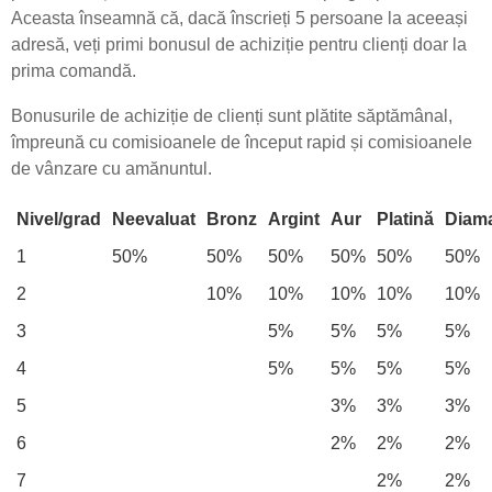
Aceasta înseamnă că, dacă înscrieți 5 persoane la aceeași
adresă, veți primi bonusul de achiziție pentru clienți doar la
prima comandă.
Bonusurile de achiziție de clienți sunt plătite săptămânal,
împreună cu comisioanele de început rapid și comisioanele
de vânzare cu amănuntul.
Nivel/grad
Neevaluat
Bronz
Argint
Aur
Platină
Diam
1
50%
50%
50%
50%
50%
50%
2
10%
10%
10%
10%
10%
3
5%
5%
5%
5%
4
5%
5%
5%
5%
5
3%
3%
3%
6
2%
2%
2%
7
2%
2%