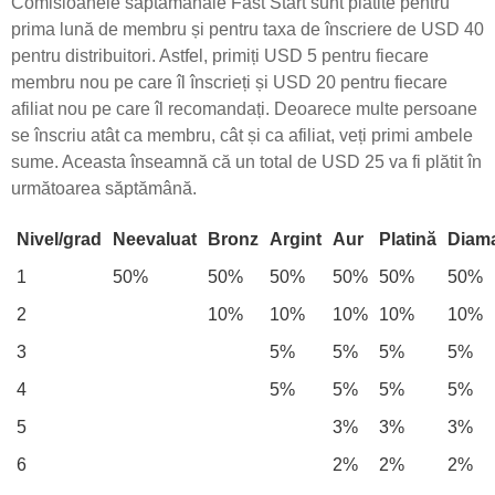
Comisioanele săptămânale Fast Start sunt plătite pentru
prima lună de membru și pentru taxa de înscriere de USD 40
pentru distribuitori. Astfel, primiți USD 5 pentru fiecare
membru nou pe care îl înscrieți și USD 20 pentru fiecare
afiliat nou pe care îl recomandați. Deoarece multe persoane
se înscriu atât ca membru, cât și ca afiliat, veți primi ambele
sume. Aceasta înseamnă că un total de USD 25 va fi plătit în
următoarea săptămână.
Nivel/grad
Neevaluat
Bronz
Argint
Aur
Platină
Diam
1
50%
50%
50%
50%
50%
50%
2
10%
10%
10%
10%
10%
3
5%
5%
5%
5%
4
5%
5%
5%
5%
5
3%
3%
3%
6
2%
2%
2%