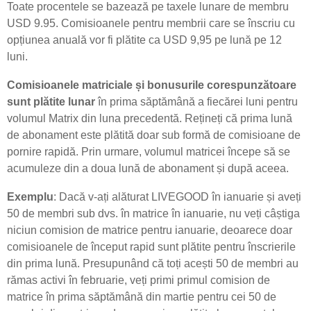
Toate procentele se bazează pe taxele lunare de membru
USD 9.95. Comisioanele pentru membrii care se înscriu cu
opțiunea anuală vor fi plătite ca USD 9,95 pe lună pe 12
luni.
Comisioanele matriciale și bonusurile corespunzătoare
sunt plătite lunar
în prima săptămână a fiecărei luni pentru
volumul Matrix din luna precedentă. Rețineți că prima lună
de abonament este plătită doar sub formă de comisioane de
pornire rapidă. Prin urmare, volumul matricei începe să se
acumuleze din a doua lună de abonament și după aceea.
Exemplu
: Dacă v-ați alăturat LIVEGOOD în ianuarie și aveți
50 de membri sub dvs. în matrice în ianuarie, nu veți câștiga
niciun comision de matrice pentru ianuarie, deoarece doar
comisioanele de început rapid sunt plătite pentru înscrierile
din prima lună. Presupunând că toți acești 50 de membri au
rămas activi în februarie, veți primi primul comision de
matrice în prima săptămână din martie pentru cei 50 de