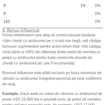
8
1%
1%
9
1%
110
1%
6. Bonus Influencer
Pentru distribuitorii care aleg să comercializeze produse
către clienții cu amănuntul pe o scară mai largă, veți câștiga
bonusuri suplimentare pentru acest volum total. Veți câștiga
chiar până la 100% din diferența dintre prețul de membru și
prețul cu amănuntul pentru toate comenzile plasate de
clienții cu amănuntul pe care îi recomandați.
Bonusul Influencer este plătit exclusiv pe baza volumului de
vânzări cu amănuntul înregistrat personal pe lună, indiferent
de rang.
Exemplu:
Dacă aveți un volum de vânzare cu amănuntul de
peste USD 25.000 într-o anumită lună, iar prețul de membru
pentru volumul respectiv este, de exemplu, USD 17.000,