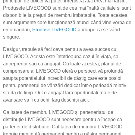
principal, de obicei vă puteți înregistra afacerea mai târziu.
Produsele LIVEGOOD sunt de cea mai înaltă calitate și sunt
disponibile la prețuri de membru imbatabile. Toate acestea
sunt argumente care funcționează atunci când vine vorba de
recomandări,
Produse LIVEGOOD
aproape că se vând
singure.
Desigur, trebuie să faci ceva pentru a avea succes cu
LIVEGOOD. Acesta este întotdeauna cazul în viață, ca
antreprenor sau ca angajat. Cu toate acestea, planul de
compensare al LIVEGOOD oferă o perspectivă profundă
asupra potențialului incredibil de câștig care este posibil
pentru partenerul de vânzări dedicat într-o perioadă relativ
scurtă de timp. Orice angajat fără oportunități reale de
avansare va fi cu ochii larg deschiși aici.
Calitatea de membru LIVEGOOD și parteneriatul de
distribuție LIVEGOOD sunt necesare pentru a începe ca
partener de distribuție. Calitatea de membru LIVEGOOD
trebuie menținută permanent pentru a păstra permanent