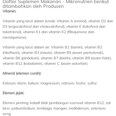
Daftar Suplemen Makanan - Mikronutrien berikut
ditambahkan oleh Produsen
Vitamin:
Vitamin yang larut dalam lemak: Vitamin A (retinol), vitamin D2 dan
D3 (ergocalciferol dan cholecalciferol), vitamin E (tokoferol dan
tokotrienol), vitamin K1 dan vitamin K2 (filloquinone dan
menaquinone).
Vitamin yang larut dalam air: Vitamin B1 (tiamin), vitamin B2
(riboflavin), vitamin B3 (niasin), vitamin B5 (asam pantotenat),
vitamin B6 (piridoksin), vitamin B7 (biotin), vitamin B9 (asam folat),
vitamin B12 (kobalamin), vitamin C (asam askorbat).
Mineral (elemen curah):
Kalsium, klorin, kalium, magnesium, natrium, fosfor, sulfur.
Elemen jejak:
Elemen penting: kobalt blok pembangun esensial vitamin B12, zat
besi, yodium/iodium, tembaga, mangan, molibdenum, selenium,
seng.