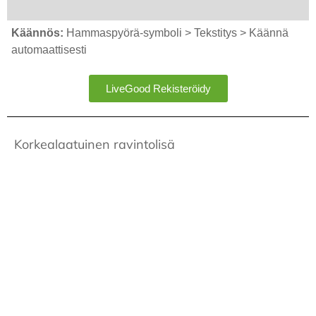
Käännös:
Hammaspyörä-symboli > Tekstitys > Käännä
automaattisesti
LiveGood Rekisteröidy
Korkealaatuinen ravintolisä