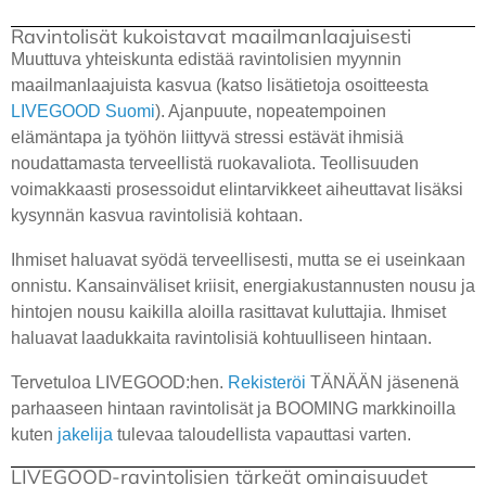
Ravintolisät kukoistavat maailmanlaajuisesti
Muuttuva yhteiskunta edistää ravintolisien myynnin
maailmanlaajuista kasvua (katso lisätietoja osoitteesta
LIVEGOOD Suomi
). Ajanpuute, nopeatempoinen
elämäntapa ja työhön liittyvä stressi estävät ihmisiä
noudattamasta terveellistä ruokavaliota. Teollisuuden
voimakkaasti prosessoidut elintarvikkeet aiheuttavat lisäksi
kysynnän kasvua ravintolisiä kohtaan.
Ihmiset haluavat syödä terveellisesti, mutta se ei useinkaan
onnistu. Kansainväliset kriisit, energiakustannusten nousu ja
hintojen nousu kaikilla aloilla rasittavat kuluttajia. Ihmiset
haluavat laadukkaita ravintolisiä kohtuulliseen hintaan.
Tervetuloa LIVEGOOD:hen.
Rekisteröi
TÄNÄÄN jäsenenä
parhaaseen hintaan ravintolisät ja BOOMING markkinoilla
kuten
jakelija
tulevaa taloudellista vapauttasi varten.
LIVEGOOD-ravintolisien tärkeät ominaisuudet