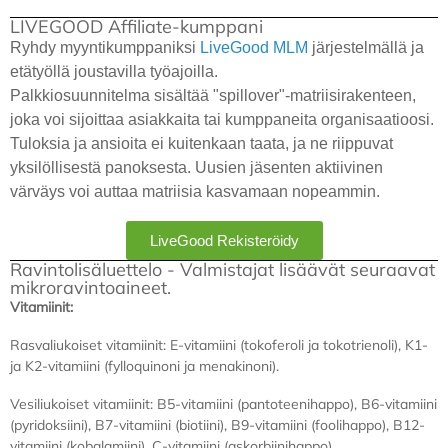
LIVEGOOD Affiliate-kumppani
Ryhdy myyntikumppaniksi
LiveGood
MLM
järjestelmällä ja
etätyöllä joustavilla työajoilla.
Palkkiosuunnitelma sisältää "spillover"-matriisirakenteen,
joka voi sijoittaa asiakkaita tai kumppaneita organisaatioosi.
Tuloksia ja ansioita ei kuitenkaan taata, ja ne riippuvat
yksilöllisestä panoksesta. Uusien jäsenten aktiivinen
värväys voi auttaa matriisia kasvamaan nopeammin.
LiveGood Rekisteröidy
Ravintolisäluettelo - Valmistajat lisäävät seuraavat
mikroravintoaineet.
Vitamiinit:
Rasvaliukoiset vitamiinit: E-vitamiini (tokoferoli ja tokotrienoli), K1-
ja K2-vitamiini (fylloquinoni ja menakinoni).
Vesiliukoiset vitamiinit: B5-vitamiini (pantoteenihappo), B6-vitamiini
(pyridoksiini), B7-vitamiini (biotiini), B9-vitamiini (foolihappo), B12-
vitamiini (kobalamiini), C-vitamiini (askorbiinihappo).