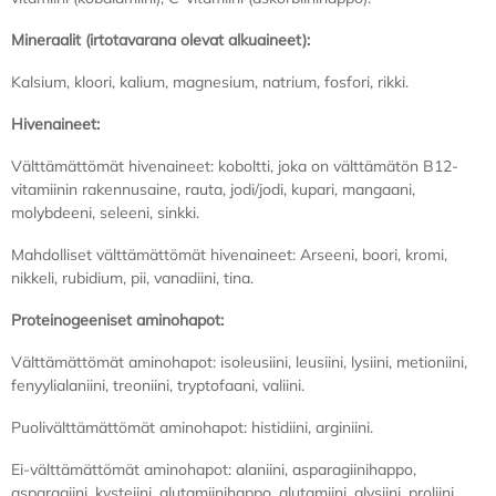
Mineraalit (irtotavarana olevat alkuaineet):
Kalsium, kloori, kalium, magnesium, natrium, fosfori, rikki.
Hivenaineet:
Välttämättömät hivenaineet: koboltti, joka on välttämätön B12-
vitamiinin rakennusaine, rauta, jodi/jodi, kupari, mangaani,
molybdeeni, seleeni, sinkki.
Mahdolliset välttämättömät hivenaineet: Arseeni, boori, kromi,
nikkeli, rubidium, pii, vanadiini, tina.
Proteinogeeniset aminohapot:
Välttämättömät aminohapot: isoleusiini, leusiini, lysiini, metioniini,
fenyylialaniini, treoniini, tryptofaani, valiini.
Puolivälttämättömät aminohapot: histidiini, arginiini.
Ei-välttämättömät aminohapot: alaniini, asparagiinihappo,
asparagiini, kysteiini, glutamiinihappo, glutamiini, glysiini, proliini,