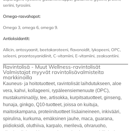
seriini, tyrosiini.
Omega-rasvahapot:
Omega 3, omega 6, omega 9.
Antioksidantit:
Allicin, antosyaanit, beetakaroteeni, flavonoidit, lykopeeni, OPC,
seleeni, proantosyanidiinit, C-vitamiini, E-vitamiini, zeaksantiini.
Ravintolisä - Muut Wellness-ravintolisät
Valmistajat myyvät ravintolisävalmisteita
markkinoilla
Kauneus- ja hoitotuotteet, ravintolisät laihdutukseen, aloe
vera, kahvi, kollageeni, rypäleensiemenuute (OPC),
mustakuminaöljy, tee, artisokka, kurpitsatuotteet, ginseng,
hunaja, ginkgo, Q10-tuotteet, joissa on kuituja,
maitoskampana, proteiinituotteet lisäaineineen, inkivääri,
spirulina, kurkuma, emäksinen jauhe, maca, guarana,
piidioksidi, oluthiiva, karpalo, merilevä, ohraruoho,