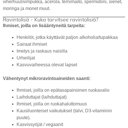
viherhuulisimpukka, acerola. ternimaito, spermidiini, sienet,
moringa ja monet muut.
Ravintolisä - Kuka tarvitsee ravintolisiä?
Ihmiset, joilla on lisääntyneitä tarpeita:
Henkilöt, jotka käyttävät paljon alkoholia/tupakkaa
Sairaat ihmiset
Imetys ja raskaus naisilla
Urheilijat
Kasvuvaiheessa olevat lapset
Vähentynyt mikroravintoaineiden saanti:
Ihmiset, joilla on epätasapainoinen ruokavalio
Laihduttajat (laihduttajat)
Ihmiset, joilla on ruokahaluttomuus
Kausiluonteiset vaikutukset (talvi, D3-vitamiinin
puute).
Kasvissyöjät / vegaanit