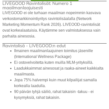
LIVEGOOD Ravintolisät: Numero 1
maailmanlaajuisesti
LIVEGOOD ei ole turhaan maailman nopeimmin kasvava
verkostomarkkinointiyritys ravintolisäalalla (Network
Marketing Momentum Rank 2026). LIVEOOD-ravintolisät
ovat korkealaatuisia. Käytämme sen valmistuksessa vain
parhaita ainesosia.
Ravintolisä - LIVEGOOD:n edut
Ilmainen maailmanlaajuinen toimitus jäsenille
(International Wellness Package)
Ei ostovelvoitetta kuten muilla MLM-yrityksillä.
Laadukkaimmat ainesosat ja raaka-aineet kaikkialta
maailmasta.
Jopa 75% halvempi kuin muut kilpailijat samalla
korkealla laadulla.
90 päivän tyhjä säiliö, rahat takaisin -takuu - ei
kysymyksiä, rahat takaisin.