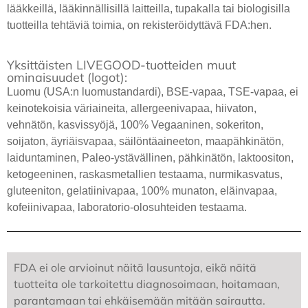
lääkkeillä, lääkinnällisillä laitteilla, tupakalla tai biologisilla
tuotteilla tehtäviä toimia, on rekisteröidyttävä FDA:hen.
Yksittäisten LIVEGOOD-tuotteiden muut
ominaisuudet (logot):
Luomu (USA:n luomustandardi), BSE-vapaa, TSE-vapaa, ei
keinotekoisia väriaineita, allergeenivapaa, hiivaton,
vehnätön, kasvissyöjä, 100% Vegaaninen, sokeriton,
soijaton, äyriäisvapaa, säilöntäaineeton, maapähkinätön,
laiduntaminen, Paleo-ystävällinen, pähkinätön, laktoositon,
ketogeeninen, raskasmetallien testaama, nurmikasvatus,
gluteeniton, gelatiinivapaa, 100% munaton, eläinvapaa,
kofeiinivapaa, laboratorio-olosuhteiden testaama.
FDA ei ole arvioinut näitä lausuntoja, eikä näitä
tuotteita ole tarkoitettu diagnosoimaan, hoitamaan,
parantamaan tai ehkäisemään mitään sairautta.