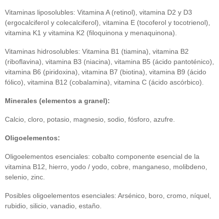
Vitaminas liposolubles: Vitamina A (retinol), vitamina D2 y D3
(ergocalciferol y colecalciferol), vitamina E (tocoferol y tocotrienol),
vitamina K1 y vitamina K2 (filoquinona y menaquinona).
Vitaminas hidrosolubles: Vitamina B1 (tiamina), vitamina B2
(riboflavina), vitamina B3 (niacina), vitamina B5 (ácido pantoténico),
vitamina B6 (piridoxina), vitamina B7 (biotina), vitamina B9 (ácido
fólico), vitamina B12 (cobalamina), vitamina C (ácido ascórbico).
Minerales (elementos a granel):
Calcio, cloro, potasio, magnesio, sodio, fósforo, azufre.
Oligoelementos:
Oligoelementos esenciales: cobalto componente esencial de la
vitamina B12, hierro, yodo / yodo, cobre, manganeso, molibdeno,
selenio, zinc.
Posibles oligoelementos esenciales: Arsénico, boro, cromo, níquel,
rubidio, silicio, vanadio, estaño.