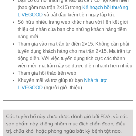
Bạn có cơ hội tham gia vào tất cả 7 cơ hội kiếm tiền
(bao gồm ma trận 2×15) trong
Kế hoạch bồi thường
LIVEGOOD
và bắt đầu kiếm tiền ngay lập tức
Sở hữu nhiều trang web khác nhau với liên kết giới
thiệu cá nhân của bạn cho những khách hàng tiềm
năng mới
Tham gia vào ma trận tự điền 2×15. Không cần phải
tuyển dụng khách hàng cho ma trận 2×15. Ma trận tự
động điền. Với việc tuyển dụng tích cực các thành
viên mới, ma trận này sẽ được điền nhanh hơn nhiều
Tham gia hội thảo trên web
Khuyến mãi và trợ giúp từ bạn
Nhà tài trợ
LIVEGOOD
(người giới thiệu)
Các tuyên bố này chưa được đánh giá bởi FDA, và các
sản phẩm này không nhằm mục đích chẩn đoán, điều
trị, chữa khỏi hoặc phòng ngừa bất kỳ bệnh tật nào.