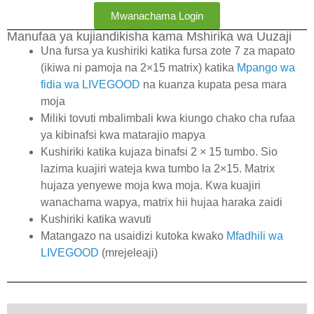
Mwanachama Login
Manufaa ya kujiandikisha kama Mshirika wa Uuzaji
Una fursa ya kushiriki katika fursa zote 7 za mapato
(ikiwa ni pamoja na 2×15 matrix) katika
Mpango wa
fidia wa LIVEGOOD
na kuanza kupata pesa mara
moja
Miliki tovuti mbalimbali kwa kiungo chako cha rufaa
ya kibinafsi kwa matarajio mapya
Kushiriki katika kujaza binafsi 2 × 15 tumbo. Sio
lazima kuajiri wateja kwa tumbo la 2×15. Matrix
hujaza yenyewe moja kwa moja. Kwa kuajiri
wanachama wapya, matrix hii hujaa haraka zaidi
Kushiriki katika wavuti
Matangazo na usaidizi kutoka kwako
Mfadhili wa
LIVEGOOD
(mrejeleaji)