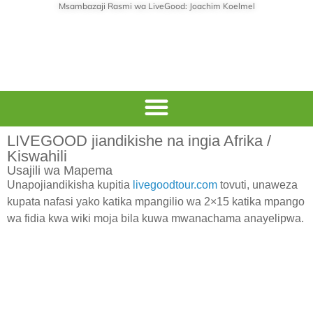
Msambazaji Rasmi wa LiveGood: Joachim Koelmel
LIVEGOOD jiandikishe na ingia Afrika /
Kiswahili
Usajili wa Mapema
Unapojiandikisha kupitia
livegoodtour.com
tovuti, unaweza
kupata nafasi yako katika mpangilio wa 2×15 katika mpango
wa fidia kwa wiki moja bila kuwa mwanachama anayelipwa.