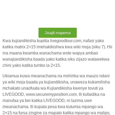
Jisajili mapema
Kwa kujiandikisha kupitia livegoodtour.com, nafasi yako
katika matrix 2×15 imehakikishwa kwa wiki moja (siku 7). Hii
ina maana kwamba wanachama wote wapya ambao
wanajiandikisha baada yako katika siku zijazo watawekwa
chini yako katika tumbo la 2×15.
Ukiamua kuwa mwanachama na mshirika wa mauzo ndani
ya wiki moja baada ya kujiandikisha, unaweza kukamilisha
mchakato unaofuata wa Kujiandikisha kwenye tovuti ya
LIVEGOOD, www.securemyposition.com. Ili kufaidika na
manufaa ya bei katika LIVEGOOD, ni lazima uwe
mwanachama. Ili kupata pesa kwa kutumia mpango wa
2×15 na fursa zingine za mapato katika mpango wa malipo,