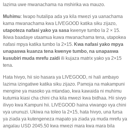
lazima uwe mwanachama na mshirika wa mauzo.
Muhimu
: Iwapo hutalipa ada ya kila mwezi ya uanachama
kama mwanachama kwa LIVEGOOD katika siku zijazo,
utapoteza nafasi yako ya sasa
kwenye tumbo la 2 × 15.
Ikiwa baadaye utaamua kuwa mwanachama tena, utapokea
nafasi mpya katika tumbo la 2×15.
Kwa nafasi yako mpya
unapaswa kuanza tena kwenye tumbo, na unapaswa
kusubiri muda mrefu zaidi
ili kujaza matrix yako ya 2×15
tena.
Hata hivyo, hii sio hasara ya LIVEGOOD, ni hali ambayo
lazima izingatiwe katika siku zijazo. Pamoja na makampuni
mengine ya masoko ya mtandao, kwa kawaida ni muhimu
kutumia kiasi cha chini cha kila mwezi kwa bidhaa. Hii sivyo
ilivyo kwa Kampuni hii. LIVEGOOD haina viwango vya chini
vya ununuzi. Ukiwa na toleo la 2×15, hata hivyo, una fursa
ya ziada ya kutengeneza mapato ya ziada ya muda mrefu ya
angalau USD 2045.50 kwa mwezi mara kwa mara bila