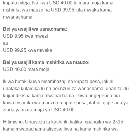
kupata mteja. Na kwa USD 40.00 tu mara moja kama
mshirika wa mauzo na USD 99.95 kila mwaka kama
mwanachama.
Bei ya usajili wa uanachama:
USD 9.95 kwa mwezi
au
USD 99.95 kwa mwaka
Bei ya usajili kama mshirika wa mauzo:
USD 40.00 mara moja
Ikiwa hutaki kuwa msambazaji na kupata pesa, lakini
unataka kufaidika tu na bei nzuri za wanachama, unahitaji tu
kujiandikisha kama mwanachama. Ikiwa ungependa pia
kuwa mshirika wa mauzo na upate pesa, itabidi ulipe ada ya
ziada ya mara moja ya USD 40.00.
Hitimisho: Unaweza tu kushiriki katika mpangilio wa 2×15
kama mwanachama aliyesajiliwa na kama mshirika wa