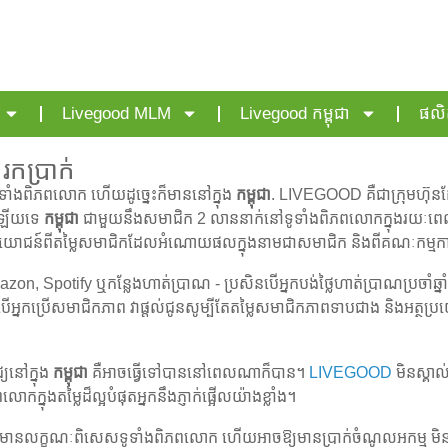
Livegood MLM
Livegood កម្ពុជា
ផលិ
កប្រាក់
ាំងពិភពលោក ហើយដូច្នេះក៏មាននៅក្នុង
កម្ពុជា
. LIVEGOOD គឺជាក្រុមហ៊ុនដែ
នៅឡើយទេ
កម្ពុជា
ជាមួយនឹងសមាជិក 2 លាននាក់នៅទូទាំងពិភពលោកក្នុងរយៈពេលត្រឹ
បានអត្ថប្រយោជន៍ពីតម្លៃសមាជិកដែលអំណោយផលក្នុងនាមជាសមាជិក និងពីគណៈកម្មក
, Spotify ឬកន្លែងហាត់ប្រាណ - ប្រសិនបើអ្នកបង់ថ្លៃហាត់ប្រាណប្រចាំឆ្ន
នកប្រើសមាជិកភាព វាផ្តល់ជូនសូម្បីតែតម្លៃសមាជិកភាពទាបជាង និងអត្ថប្
យនៅក្នុង
កម្ពុជា
គឺអាចធ្វើទៅបាននៅពេលណាក៏បាន។
LIVEGOOD
មិន​ស្គា
្នុងតម្លៃដ៏ល្អបំផុតអ្នកនឹងភ្ញាក់ផ្អើលយ៉ាងខ្លាំង។
ឺមានលក្ខណៈពិសេសទូទាំងពិភពលោក ហើយអាចឱ្យមានប្រាក់ចំណូលអកម្ម មិនថ