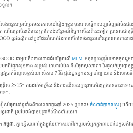
កទទួល។
លើកលែងពន្ធសម្រាប់ប្រទេសគោលដៅរៀងៗខ្លួន មុនពេលធ្វើការបញ្ជាទិញផលិតផល
ាមេរិក ហើយប្រសិនបើមាន ត្រូវតែបង់បន្ថែមជានិច្ច។ លើសពីនេះទៀត ប្រទេសជា
OOD គួរតែស្ថិតនៅក្នុងដែនកំណត់នៃការលើកលែងពន្ធគយនៃប្រទេសគោលដៅ
LIVEGOOD ជាមួយនឹងភាពជោគជ័យផ្អែកលើ
MLM
. មនុស្សពេញវ័យអាចចូលរួមបា
ពលមកពីផ្នែកសុខភាព សម្រស់ អាហារបំប៉ន និងផ្នែកសុខភាព។ ដៃគូលក់ត្រូវបា
ននូវប្រាក់ចំណូលខ្ពស់ណាស់តាម 7 វិធី ផ្តល់ជូនអ្នកឧស្សាហ៍ព្យាយាម និងសា
្នុងម៉ាទ្រីស 2×15។ ការដាក់ម៉ាទ្រីស និងការលើសសក្តានុពលមិនត្រូវបានធាន
ែទេ។.
ំផុតនៅទូទាំងពិភពលោកក្នុងឆ្នាំ 2025 (ប្រភព៖
ចំណាត់ថ្នាក់សន្ទុះ
) ហើយប
ពអន្តរជាតិ ស្រមៃចង់បានអត្រាកំណើនទាំងនេះ។
ុង
កម្ពុជា
. គ្មានអ្វីឈរនៅក្នុងផ្លូវនៃឱកាសអាជីវកម្មរបស់អ្នកក្នុងនាមជាដៃគូលក់ឯ