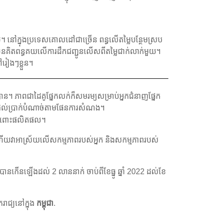
។ នៅក្នុងប្រទេសគោលដៅជាច្រើន ពន្ធលើតម្លៃបន្ថែមស្រប
ច្រើនគិតពន្ធគយលើការដឹកជញ្ជូនលើសពីតម្លៃជាក់លាក់មួយ។
រៀងៗខ្លួន។
ន។ ភាពជាដៃគូផ្នែកលក់ក៏សមរម្យសម្រាប់អ្នកជំនាញផ្នែក
នផ្តល់ប្រាក់បំណាច់តាមផែនការសំណង។
ទរចំពោះផលិតផល។
ាទេ ហើយវាអាស្រ័យលើសកម្មភាពរបស់អ្នក និងសកម្មភាពរបស់
ានកើនឡើងដល់ 2 លាននាក់ ចាប់ពីខែធ្នូ ឆ្នាំ 2022 ដល់ខែ
ករាជ្យនៅក្នុង
កម្ពុជា
.