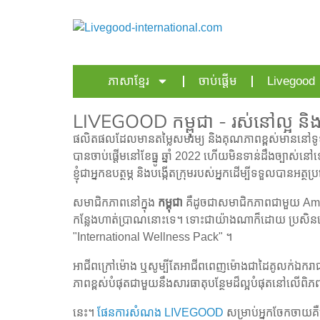
ភាសាខ្មែរ
ចាប់ផ្តើម
Livegood
LIVEGOOD កម្ពុជា - រស់នៅល្អ និងរ
ផលិតផលដែលមានតម្លៃសមរម្យ និងគុណភាពខ្ពស់មាននៅទូទ
បានចាប់ផ្តើមនៅខែធ្នូ ឆ្នាំ 2022 ហើយមិនទាន់ដឹងច្បាស់
ខ្ញុំជាអ្នកឧបត្ថម្ភ និងបង្កើតក្រុមរបស់អ្នកដើម្បីទទួល
សមាជិកភាពនៅក្នុង
កម្ពុជា
គឺដូចជាសមាជិកភាពជាមួយ Amazon
កន្លែងហាត់ប្រាណនោះទេ។ ទោះជាយ៉ាងណាក៏ដោយ ប្រសិនបើអ្
"International Wellness Pack" ។
អាជីពក្រៅម៉ោង ឬសូម្បីតែអាជីពពេញម៉ោងជាដៃគូលក់ឯករាជ្
ភាពខ្ពស់បំផុតជាមួយនឹងសារធាតុបន្ថែមដ៏ល្អបំផុតនៅលើពិភពលោកក
នេះ។
ផែនការសំណង LIVEGOOD
សម្រាប់អ្នកចែកចាយគ