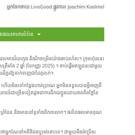
អ្នកចែកចាយ LiveGood ផ្លូវការ៖ Joachim Koelmel
តផលអាហារបំប៉ន
លមានវ័យក្មេង និងរីកចម្រើនយ៉ាងឆាប់រហ័ស។ ក្រុមហ៊ុននេះ
មតែ 2 ឆ្នាំ (ខែកញ្ញា 2025) ។ ចាប់ផ្តើមឥឡូវនេះជាមួយ
ារដ៏គួរឱ្យទាក់ទាញជាដៃគូលក់។
ាំ ហើយមិនទៅកន្លែងហាត់ប្រាណ អ្នកមិនទទួលបានអ្វីចេញពី
រយោជន៍ជាច្រើនទៀតដូចជាការដឹកជញ្ជូនដោយឥតគិតថ្លៃនៃ
ល់​ព្រំដែន និង​មាន​នៅ​ទូទាំង​ពិភពលោក។ ផលិតផលមានគុណ
ាអ្នកណែនាំអតិថិជនឬអត់នោះទេ។ ជាមួយនឹងម៉ាទ្រីស