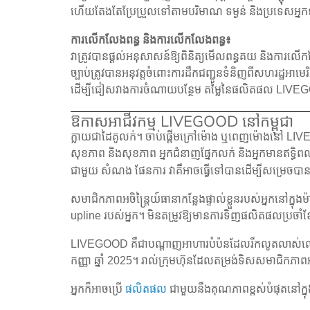
ហើយតែងតែប្រែប្រួលទៅតាមបរិមាណ ទម្ងន់ និងប្រទេសអ្ន
ការលើកលែងពន្ធ និងការលើកលែងពន្ធ៖
វាត្រូវបានផ្ដល់អនុសាសន៍ឱ្យពិនិត្យមើលពន្ធគយ និងការ
ច្បាប់ត្រូវបានអនុវត្តចំពោះការដឹកជញ្ជូនទំនិញពីសហរដ្ឋអ
ដើម្បីជៀសវាងការចំណាយបន្ថែម តម្លៃនៃផលិតផល LIVEG
ឱកាសអាជីវកម្ម LIVEGOOD នៅកម្ពុជា
ក្លាយជាដៃគូលក់។ ចាប់ផ្តើមក្រៅម៉ោង ឬពេញម៉ោងនៅ 
សុខភាព និងសុខភាព អ្នកជំនាញផ្នែកលក់ និងអ្នកមានឥទ្ធិ
សំណង
ជាមួយ
ផែនការ វាគឺអាចធ្វើទៅបានដើម្បីសម្រេចបា
សមាជិកភាពអចិន្ត្រៃយ៍ធានាកន្លែងផ្ទាល់ខ្លួនរបស់អ្នកនៅក
upline របស់អ្នក។ មិនតម្រូវឱ្យមានការទិញផលិតផលប្រចាំខ
LIVEGOOD គឺជាបណ្តាញអាហារបំប៉នដែលរីកលូតលាស់លឿនប
កញ្ញា ឆ្នាំ 2025។ រាល់ក្រុមហ៊ុនដែលតម្រង់ទិសសមាជិកភា
អ្នកក៏អាចប្រើ
ផលិតផល
ជាមួយនឹងគុណភាពខ្ពស់បំផុតនៅក្ន