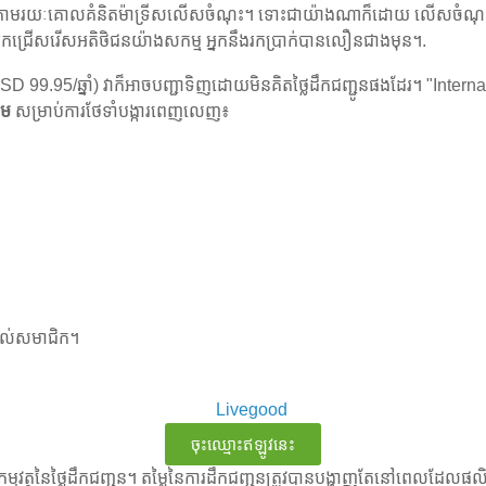
នតាមរយៈគោលគំនិតម៉ាទ្រីសលើសចំណុះ។ ទោះជាយ៉ាងណាក៏ដោយ លើសចំណុះមិន
នបើអ្នកជ្រើសរើសអតិថិជនយ៉ាងសកម្ម អ្នកនឹងរកប្រាក់បានលឿនជាងមុន។.
 99.95/ឆ្នាំ) វាក៏អាចបញ្ជាទិញដោយមិនគិតថ្លៃដឹកជញ្ជូនផងដែរ។ "Inter
ោម
សម្រាប់ការថែទាំបង្ការពេញលេញ៖
ល់សមាជិក។
ចុះឈ្មោះឥឡូវនេះ
ម្មវត្ថុនៃថ្លៃដឹកជញ្ជូន។ តម្លៃនៃការដឹកជញ្ជូនត្រូវបានបង្ហាញតែនៅពេលដ