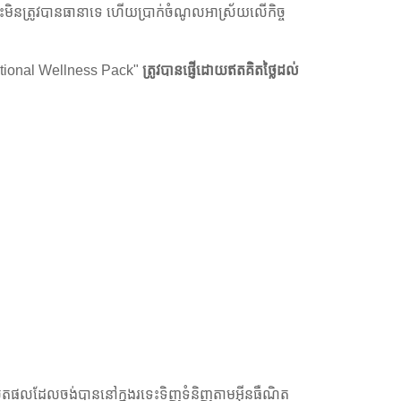
ត្រូវបានធានាទេ ហើយប្រាក់ចំណូលអាស្រ័យលើកិច្ច
national Wellness Pack"
ត្រូវបានផ្ញើដោយឥតគិតថ្លៃដល់
ែលផលិតផលដែលចង់បាននៅក្នុងរទេះទិញទំនិញតាមអ៊ីនធឺណិត