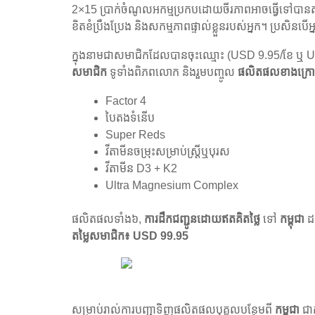
2×15 ប្រាក់ចំណូលអកម្មប្រកបដោយចីរភាពអាចធ្វើទៅបា
ខិតខំប្រឹងប្រែង និងសកម្មភាពផ្ទាល់ខ្លួនរបស់អ្នក។ ប្រសិ
ក្នុងនាមជាសមាជិកដែលបានចុះឈ្មោះ (USD 9.95/ខែ ឬ USD
សមាជិក
ទូទាំងពិភពលោក និងរួមបញ្ចូល
ផលិតផលខាងក្រ
Factor 4
បៃតងទំនើប
Super Reds
វីតាមីនចម្រុះសម្រាប់ស្ត្រីឬបុរស
វីតាមីន D3 + K2
Ultra Magnesium Complex
ផលិតផលទាំង៦,
ការដឹកជញ្ជូនដោយឥតគិតថ្លៃ
ទៅ
កម្ពុជា
ដ
តម្លៃសមាជិក៖ USD 99.95
សម្រាប់រាល់ការបញ្ជាទិញផលិតផលបុគ្គលបន្ថែមពី
កម្ពុជា
ជាក