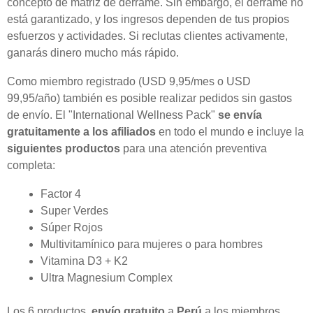
concepto de matriz de derrame. Sin embargo, el derrame no
está garantizado, y los ingresos dependen de tus propios
esfuerzos y actividades. Si reclutas clientes activamente,
ganarás dinero mucho más rápido.
Como miembro registrado (USD 9,95/mes o USD
99,95/año) también es posible realizar pedidos sin gastos
de envío. El "International Wellness Pack"
se envía
gratuitamente a los afiliados
en todo el mundo e incluye la
siguientes productos
para una atención preventiva
completa:
Factor 4
Super Verdes
Súper Rojos
Multivitamínico para mujeres o para hombres
Vitamina D3 + K2
Ultra Magnesium Complex
Los 6 productos,
envío gratuito
a
Perú
a los miembros.