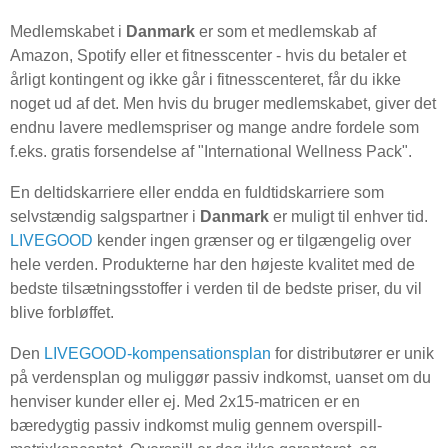
Medlemskabet i
Danmark
er som et medlemskab af
Amazon, Spotify eller et fitnesscenter - hvis du betaler et
årligt kontingent og ikke går i fitnesscenteret, får du ikke
noget ud af det. Men hvis du bruger medlemskabet, giver det
endnu lavere medlemspriser og mange andre fordele som
f.eks. gratis forsendelse af "International Wellness Pack".
En deltidskarriere eller endda en fuldtidskarriere som
selvstændig salgspartner i
Danmark
er muligt til enhver tid.
LIVEGOOD
kender ingen grænser og er tilgængelig over
hele verden. Produkterne har den højeste kvalitet med de
bedste tilsætningsstoffer i verden til de bedste priser, du vil
blive forbløffet.
Den
LIVEGOOD-kompensationsplan
for distributører er unik
på verdensplan og muliggør passiv indkomst, uanset om du
henviser kunder eller ej. Med 2x15-matricen er en
bæredygtig passiv indkomst mulig gennem overspill-