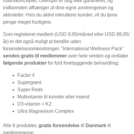
matrixkonceptet. Overspill er dog ikke garanteret, og
indkomsten afhænger af dine egne anstrengelser og
aktiviteter. Hvis du aktivt rekrutterer kunder, vil du tjene
penge meget hurtigere.
Som registreret medlem (USD 9,95/måned eller USD 99,95/
år) er det også muligt at bestille uden
forsendelsesomkostninger. "International Wellness Pack"
sendes gratis til medlemmer
over hele verden og omfatter
følgende produkter
for fuld forebyggende behandling:
Factor 4
Supergrønt
Super Reds
Multivitamin til kvinder eller mænd
D3-vitamin + K2
Ultra Magnesium Complex
Alle 6 produkter,
gratis forsendelse
til
Danmark
til
medlemmerne.