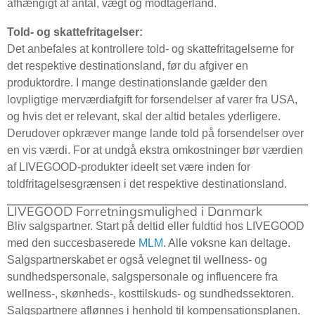
afhængigt af antal, vægt og modtagerland.
Told- og skattefritagelser:
Det anbefales at kontrollere told- og skattefritagelserne for
det respektive destinationsland, før du afgiver en
produktordre. I mange destinationslande gælder den
lovpligtige merværdiafgift for forsendelser af varer fra USA,
og hvis det er relevant, skal der altid betales yderligere.
Derudover opkræver mange lande told på forsendelser over
en vis værdi. For at undgå ekstra omkostninger bør værdien
af LIVEGOOD-produkter ideelt set være inden for
toldfritagelsesgrænsen i det respektive destinationsland.
LIVEGOOD Forretningsmulighed i Danmark
Bliv salgspartner. Start på deltid eller fuldtid hos LIVEGOOD
med den succesbaserede
MLM
. Alle voksne kan deltage.
Salgspartnerskabet er også velegnet til wellness- og
sundhedspersonale, salgspersonale og influencere fra
wellness-, skønheds-, kosttilskuds- og sundhedssektoren.
Salgspartnere aflønnes i henhold til kompensationsplanen.