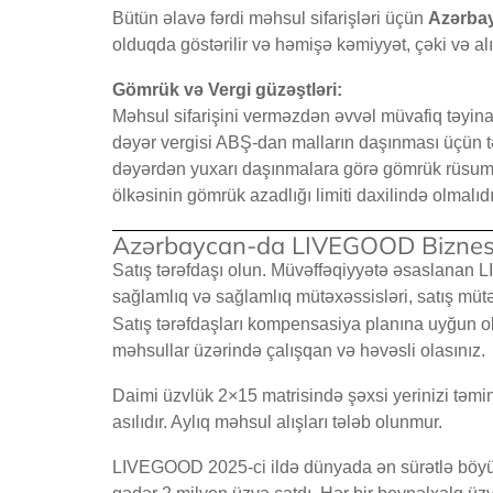
Bütün əlavə fərdi məhsul sifarişləri üçün
Azərba
olduqda göstərilir və həmişə kəmiyyət, çəki və alı
Gömrük və Vergi güzəştləri:
Məhsul sifarişini verməzdən əvvəl müvafiq təyinat
dəyər vergisi ABŞ-dan malların daşınması üçün tə
dəyərdən yuxarı daşınmalara görə gömrük rüsumla
ölkəsinin gömrük azadlığı limiti daxilində olmalıdı
Azərbaycan-da LIVEGOOD Biznes
Satış tərəfdaşı olun. Müvəffəqiyyətə əsaslanan
sağlamlıq və sağlamlıq mütəxəssisləri, satış mütə
Satış tərəfdaşları kompensasiya planına uyğun ola
məhsullar üzərində çalışqan və həvəsli olasınız.
Daimi üzvlük 2×15 matrisində şəxsi yerinizi təmin
asılıdır. Aylıq məhsul alışları tələb olunmur.
LIVEGOOD 2025-ci ildə dünyada ən sürətlə böyü