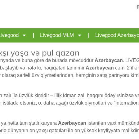
Livegood
Livegood MLM
Livegood Azərbay
şı yaşa və pul qazan
n dünyada və buna görə də burada mövcuddur
Azərbaycan
. LIVE
ə başlayıb və hələ ki, həqiqətən tanınmır
Azərbaycan
cəmi 2 il ə
 olaraq sərfəli üzv qiymətlərindən, həmçinin satış partnyoru k
zalı ilə üzvlük kimidir – illik idman zalı haqqını ödəyirsinizsə
stifadə etsəniz, o, daha aşağı üzvlük qiymətləri və “Internation
 ya hətta tam ştatlı karyera
Azərbaycan
istənilən vaxt mümkünd
ə dünyanın ən yaxşı qatqıları ilə ən yüksək keyfiyyətə malikdir