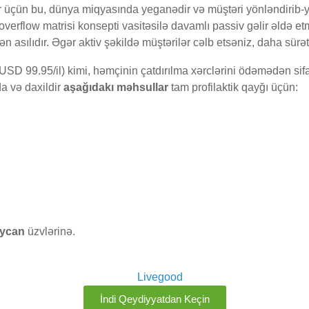
r üçün bu, dünya miqyasında yeganədir və müştəri yönləndirib-y
overflow matrisi konsepti vasitəsilə davamlı passiv gəlir əldə 
dən asılıdır. Əgər aktiv şəkildə müştərilər cəlb etsəniz, daha sürə
SD 99.95/il) kimi, həmçinin çatdırılma xərclərini ödəmədən sif
a və daxildir
aşağıdakı məhsullar
tam profilaktik qayğı üçün:
ycan
üzvlərinə.
İndi Qeydiyyatdan Keçin