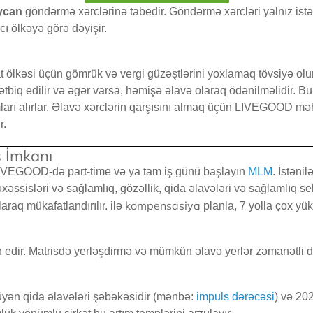
ycan
göndərmə xərclərinə tabedir. Göndərmə xərcləri yalnız istə
cı ölkəyə görə dəyişir.
 ölkəsi üçün gömrük və vergi güzəştlərini yoxlamaq tövsiyə olun
tbiq edilir və əgər varsa, həmişə əlavə olaraq ödənilməlidir. Bu
rı alırlar. Əlavə xərclərin qarşısını almaq üçün LIVEGOOD məhs
r.
 İmkanı
 LIVEGOOD-də part-time və ya tam iş günü başlayın
MLM
. İstəni
xəssisləri və sağlamlıq, gözəllik, qida əlavələri və sağlamlıq s
kompensasiya
raq mükafatlandırılır. ilə
planla, 7 yolla çox yük
 edir. Matrisdə yerləşdirmə və mümkün əlavə yerlər zəmanətli dey
yən qida əlavələri şəbəkəsidir (mənbə:
impuls dərəcəsi
) və 202