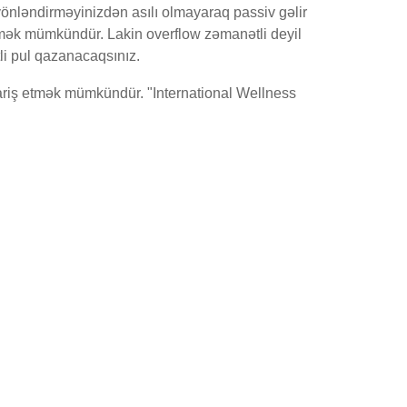
önləndirməyinizdən asılı olmayaraq passiv gəlir
etmək mümkündür. Lakin overflow zəmanətli deyil
tli pul qazanacaqsınız.
ariş etmək mümkündür. "International Wellness