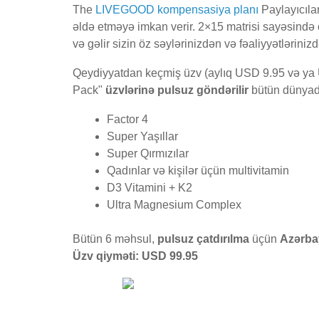
The
LIVEGOOD kompensasiya planı
Paylayıcıla
əldə etməyə imkan verir. 2×15 matrisi sayəsində 
və gəlir sizin öz səylərinizdən və fəaliyyətləriniz
Qeydiyyatdan keçmiş üzv (aylıq USD 9.95 və ya U
Pack"
üzvlərinə pulsuz göndərilir
bütün dünyad
Factor 4
Super Yaşıllar
Super Qırmızılar
Qadınlar və kişilər üçün multivitamin
D3 Vitamini + K2
Ultra Magnesium Complex
Bütün 6 məhsul,
pulsuz çatdırılma
üçün
Azərba
Üzv qiyməti: USD 99.95