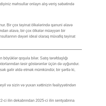
diyiniz məhsullar onlayn alış-veriş səbətində
ur. Bir çox təyinat ölkələrində qanuni əlavə
ndan əlavə, bir çox ölkələr müəyyən bir
ullarının dəyəri ideal olaraq müvafiq təyinat
lən böyüklər qoşula bilər. Satış tərəfdaşlığı
ektorlarından təsir göstərənlər üçün də uyğundur.
sək gəlir əldə etmək mümkündür, bir şərtlə ki,
il və sizin və yuxarı xəttinizin fəaliyyətindən
2-ci ilin dekabrından 2025-ci ilin sentyabrına