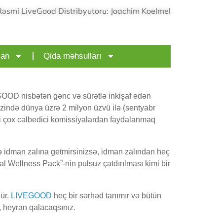
Rəsmi LiveGood Distribyutoru: Joachim Koelmel
can
Qida məhsulları
GOOD nisbətən gənc və sürətlə inkişaf edən
rzində dünya üzrə 2 milyon üzvü ilə (sentyabr
imi çox cəlbedici komissiyalardan faydalanmaq
 və idman zalına getmirsinizsə, idman zalından heç
al Wellness Pack”-nin pulsuz çatdırılması kimi bir
ür.
LIVEGOOD
heç bir sərhəd tanımır və bütün
, heyran qalacaqsınız.