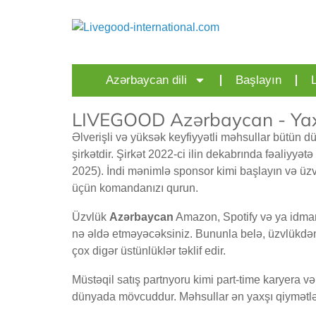
Azərbaycan dili
Başlayın
LIVEGOOD Azərbaycan - Yax
Əlverişli və yüksək keyfiyyətli məhsullar bütü
şirkətdir. Şirkət 2022-ci ilin dekabrında fəaliyyət
2025). İndi mənimlə sponsor kimi başlayın və üzv
üçün komandanızı qurun.
Üzvlük
Azərbaycan
Amazon, Spotify və ya idman 
nə əldə etməyəcəksiniz. Bununla belə, üzvlükdən i
çox digər üstünlüklər təklif edir.
Müstəqil satış partnyoru kimi part-time karyera və
dünyada mövcuddur. Məhsullar ən yaxşı qiymətlərl