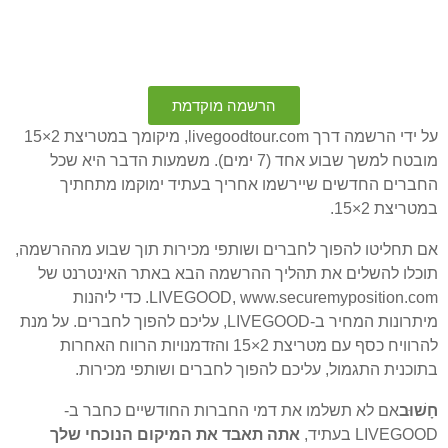
הרשמה מוקדמת
על ידי הרשמה דרך livegoodtour.com, מיקומך במטריצת 2×15
מובטח למשך שבוע אחד (7 ימים). משמעות הדבר היא שכל
החברים החדשים שיירשמו אחריך בעתיד ימוקמו מתחתיך
במטריצת 2×15.
אם תחליטו להפוך לחברים ושותפי מכירות תוך שבוע מההרשמה,
תוכלו להשלים את תהליך ההרשמה הבא באתר האינטרנט של
LIVEGOOD, www.securemyposition.com. כדי ליהנות
מיתרונות המחיר ב-LIVEGOOD, עליכם להפוך לחברים. על מנת
להרוויח כסף עם מטריצת 2×15 והזדמנויות הרווח האחרות
בתוכנית התגמול, עליכם להפוך לחברים ושותפי מכירות.
חָשׁוּב
אם לא תשלמו את דמי החברות החודשיים כחבר ב-
LIVEGOOD בעתיד,
אתה תאבד את המיקום הנוכחי שלך