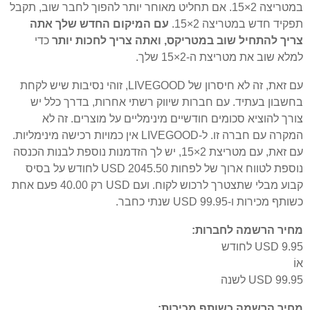
במטריצה 2×15. אם תחליט מאוחר יותר להפוך לחבר שוב, תקבל
תפקיד חדש במטריצה 2×15.
עם המיקום החדש שלך אתה
צריך להתחיל שוב במטריקס, ואתה צריך לחכות יותר
כדי
למלא שוב את מטריצת ה-2×15 שלך.
עם זאת, זה לא חיסרון של LIVEGOOD, זוהי נסיבות שיש לקחת
בחשבון בעתיד. עם חברות שיווק רשתי אחרות, בדרך כלל יש
צורך להוציא סכומים חודשיים מינימליים על מוצרים. זה לא
המקרה עם חברה זו. ל-LIVEGOOD אין כמויות רכישה מינימליות.
עם זאת, עם מטריצת 2×15, יש לך הזדמנות נוספת לבנות הכנסה
נוספת לטווח ארוך של לפחות 2045.50 USD לחודש על בסיס
קבוע מבלי שתצטרך לרכוש לקוח. ועם USD רק 40.00 פעם אחת
כשותף מכירות ו-USD 99.95 שנתי כחבר.
מחיר הרשמה לחברות:
USD 9.95 לחודש
אוֹ
USD 99.95 לשנה
מחיר הרשמה כשותף מכירות: