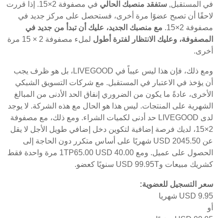
في المستقبل,
ستفقد منصبك الحالي
في مصفوفة 2×15. إذا قررت
لاحقًا أن تصبح عضوًا مرة أخرى، فستحصل على مركز جديد في
مصفوفة 2×15.
مع منصبك الجديد، عليك أن تبدأ من جديد في
المصفوفة، وعليك الانتظار لفترة أطول
لملء مصفوفة 2 × 15 مرة
أخرى.
ومع ذلك، فإن هذا ليس عيباً في LIVEGOOD، بل هو ظرف يجب
أن يؤخذ في الاعتبار في المستقبل. مع شركات التسويق الشبكي
الأخرى، عادةً ما يكون من الضروري إنفاق الحد الأدنى من المبالغ
الشهرية على المنتجات. ليس هذا هو الحال مع هذه الشركة. لا يوجد
لدى LIVEGOOD حد أدنى لكميات الشراء. ومع ذلك، مع مصفوفة
2×15، لديك فرصة إضافية لتكوين دخل إضافي طويل الأجل لا يقل
عن USD 2045.50 شهريًا على أساس متكرر دون الحاجة إلى
الحصول على عميل. ومع 1TP65.00 USD 40.00 مرة واحدة فقط
كشريك مبيعات وUSD 99.95T سنويًا كعضو.
سعر التسجيل للعضوية:
USD 9.95 شهريا
أو