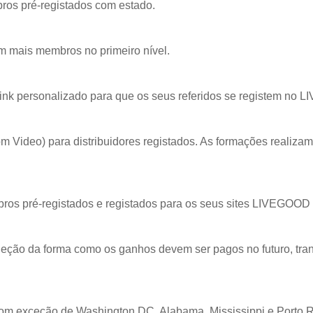
ros pré-registados com estado.
êm mais membros no primeiro nível.
 link personalizado para que os seus referidos se registem no
 Video) para distribuidores registados. As formações realizam
ros pré-registados e registados para os seus sites LIVEGOOD
seleção da forma como os ganhos devem ser pagos no futuro, tra
om exceção de Washington DC, Alabama, Mississippi e Porto R