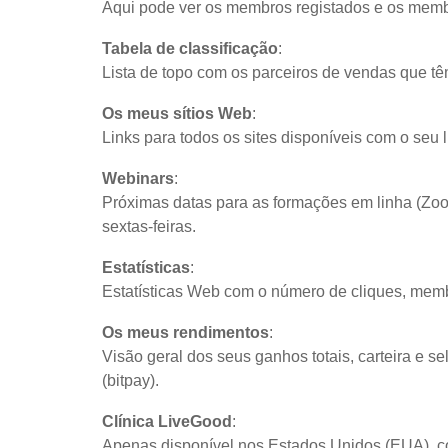
Aqui pode ver os membros registados e os memb
Tabela de classificação
:
Lista de topo com os parceiros de vendas que t
Os meus sítios Web
:
Links para todos os sites disponíveis com o seu
Webinars
:
Próximas datas para as formações em linha (Zoom
sextas-feiras.
Estatísticas
:
Estatísticas Web com o número de cliques, memb
Os meus rendimentos
:
Visão geral dos seus ganhos totais, carteira e 
(bitpay).
Clínica LiveGood
:
Apenas disponível nos Estados Unidos (EUA), c