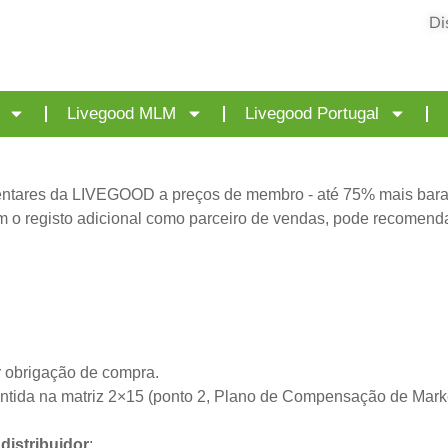
Di
Livegood MLM
Livegood Portugal
mentares da LIVEGOOD a preços de membro - até 75% mais bar
o registo adicional como parceiro de vendas, pode recomendar
 obrigação de compra.
antida na matriz 2×15 (ponto 2, Plano de Compensação de Marke
distribuidor
: