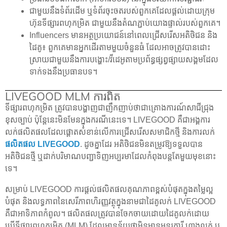
ជាមួយនឹងទំព័រដើម ឬទំព័រចុះចតរបស់ពួកគេដែលផ្តល់ដោយក្រុម
ហ៊ុនទីផ្សារពហុកម្រិត ជាមួយនឹងតំណភ្ជាប់យោងផ្ទាល់របស់ពួកគេ។
Influencers មានអត្ថប្រយោជន៍នៅពេលជ្រើសរើសអតិថិជន និង
ដៃគូ៖ ពួកគេមានអ្នកដើរតាមមួយចំនួនធំ ដែលអាចត្រូវបានដោះ
ស្រាយជាមួយនឹងការបង្ហោះ/វីដេអូតាមប្រព័ន្ធផ្សព្វផ្សាយសង្គមដែល
ទាក់ទងនឹងប្រធានបទ។
LIVEGOOD MLM ការពិត
ទីផ្សារពហុកម្រិត ត្រូវបានបង្ហាញជាញឹកញាប់ថាជាគ្រោងការណ៍សាជីជ្រុង
ខុសច្បាប់ ប៉ុន្តែនេះមិនមែនក្នុងករណីនេះទេ។ LIVEGOOD គឺជាអង្គការ
លក់ផលិតផលដែលផ្តោតសំខាន់លើការជ្រើសរើសសមាជិកថ្មី និងការលក់
ផលិតផល LIVEGOOD
. ដូចគ្នាដែរ អតិថិជនមិនតម្រូវឱ្យទទួលបាន
អតិថិជនថ្មី ឬដាក់បរិមាណបញ្ជាទិញអប្បរមាដែលកំពុងបន្តតែមួយមុខនោះ
ទេ។
សម្រាប់ LIVEGOOD ការផ្តល់ផលិតផលគុណភាពខ្ពស់បំផុតក្នុងតម្លៃល្អ
បំផុត និងលទ្ធភាពនៃសេរីភាពហិរញ្ញវត្ថុក្នុងនាមជាដៃគូលក់ LIVEGOOD
គឺជាអាទិភាពកំពូល។ ផលិតផលត្រូវបានចែកចាយដោយដៃគូលក់ដោយ
ប្រើទីផ្សារពហុកម្រិត (MLM) ដែលមានន័យថាមិនមានអន្តរការី ហាងលក់ ឬ