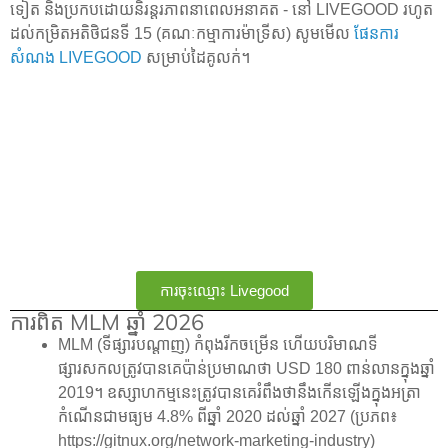
ទៀត និងប្រកបដោយនិរន្តរភាពនាពេលអនាគត - នៅ LIVEGOOD រហូត
ដល់កម្រិតអតិថិជនទី 15 (គណៈកម្មាការម៉ាទ្រីស) សូមមើល
ផែនការ
សំណង LIVEGOOD
សម្រាប់ដៃគូលក់។
ការចុះឈ្មោះ Livegood
ការពិត MLM ឆ្នាំ 2026
MLM (ទីផ្សារបណ្តាញ) កំពុងរីកចម្រើន ហើយបរិមាណទី
ផ្សារសកលត្រូវបានគេប៉ាន់ប្រមាណថា USD 180 ពាន់លានក្នុងឆ្នាំ
2019។ ឧស្សាហកម្មនេះត្រូវបានគេរំពឹងថានឹងកើនឡើងក្នុងអត្រា
កំណើនជាមធ្យម 4.8% ពីឆ្នាំ 2020 ដល់ឆ្នាំ 2027 (ប្រភព៖
https://gitnux.org/network-marketing-industry)