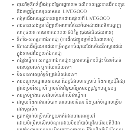
គ្មានកិច្ចខិតខំប្រឹងប្រែងផ្នែករដ្ឋបាល៖ ផលិតផលត្រូវបានដឹកជញ្ជូន
និងចេញវិក្កយបត្រតាមរយៈ LIVEGOOD
កម្រៃជើងសារត្រូវបានទទួលដោយផ្ទាល់ពី LIVEGOOD
ការធានាសងប្រាក់វិញលើអាហារបំប៉នទាំងអស់ដោយមិនបង្ហាញ
ហេតុផល៖ ការធានារយៈពេល 90 ថ្ងៃ (ធុងផលិតផលទទេ)
ទីតាំង-សកម្មភាពឯករាជ្យ (ការដឹកជញ្ជូនទូទាំងពិភពលោក)
ឱកាសដើម្បីឈានដល់កម្រិតប្រាក់ចំណូលដែលមិននឹកស្មានដល់
ក្នុងនាមជាដៃគូលក់ឯករាជ្យ
កន្លែងធ្វើការ សកម្មភាពឯករាជ្យ៖ អ្នកអាចធ្វើការពីផ្ទះ មិនចាំបាច់
មានបន្ទប់លក់ ឬការិយាល័យទេ។
មិនមានកាតព្វកិច្ចទិញផលិតផលទេ។
ការបណ្តុះបណ្តាលតាមរយៈវីដេអូដែលមានស្រាប់ និងការប្រជុំវីដេអូ
ផ្ទាល់ប្រចាំសប្តាហ៍ ព្រមទាំងជំនួយពីអ្នកឧបត្ថម្ភ/អ្នកបញ្ជូនបន្ត
ការគ្រប់គ្រងពេលវេលាទំនេរនៃម៉ោងធ្វើការ
ជាមួយនឹងការងារលំបាក ពេលវេលាទំនេរ និងប្រាក់ចំណូលច្រើន
ជាងបុគ្គលិក
ប្រាក់រង្វាន់ម៉ាទ្រីសតែមួយគត់ដែលពោរពេញទៅ
ដោយម៉ាទ្រីសលើសចំណុះដោយមិនចាំបាច់ជ្រើសរើសអតិថិជន
(ត្រូវចំណាយពេលយូរ មិនត្រូវបានធានា)។ វិធីលឿនគឺដើម្បីទទួល