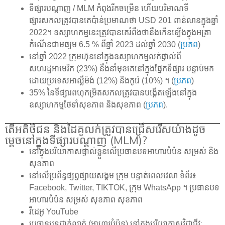
ទីផ្សារបណ្តាញ / MLM កំពុងរីកចម្រើន ហើយបរិមាណទី
ផ្សារសកលត្រូវបានគេប៉ាន់ប្រមាណថា USD 201 ពាន់លានក្នុងឆ្នាំ
2022។ ឧស្សាហកម្មនេះត្រូវបានគេរំពឹងថានឹងកើនឡើងក្នុងអត្រា
កំណើនជាមធ្យម 6.5 % ពីឆ្នាំ 2023 ដល់ឆ្នាំ 2030 (
ប្រភព
)
នៅឆ្នាំ 2022 ក្រុមហ៊ុននៅក្នុងឧស្សាហកម្មលក់ផ្ទាល់ពី
សហរដ្ឋអាមេរិក (23%) នឹងនាំមុខគេនៅក្នុងផ្នែកទីផ្សារ បន្ទាប់មក
ដោយប្រទេសអាល្លឺម៉ង់ (12%) និងកូរ៉េ (10%) ។ (
ប្រភព
)
35% នៃទីផ្សារពហុកម្រិតសកលត្រូវបានបង្កើតឡើងនៅក្នុង
ឧស្សាហកម្មថែទាំសុខភាព និងសុខភាព (
ប្រភព
).
តើអតិថិជន និងដៃគូលក់ត្រូវបានជ្រើសរើសយ៉ាងដូច
ម្តេចនៅក្នុងទីផ្សារបណ្តាញ (MLM)?
នៅក្នុងបរិយាកាសផ្ទាល់ខ្លួនលើប្រធានបទអាហារបំប៉ន សម្រស់ និង
សុខភាព
នៅលើប្រព័ន្ធផ្សព្វផ្សាយសង្គម ក្រុម បន្ទាត់ពេលវេលា ទំព័រ៖
Facebook, Twitter, TIKTOK, ក្រុម WhatsApp ។ ប្រធានបទ
អាហារបំប៉ន សម្រស់ សុខភាព សុខភាព
វីដេអូ YouTube
ប្រធានបទជាក់លាក់ (អាហារបំប៉ន) នៅក្នុងបរិយាកាសវិជ្ជាជីវៈ