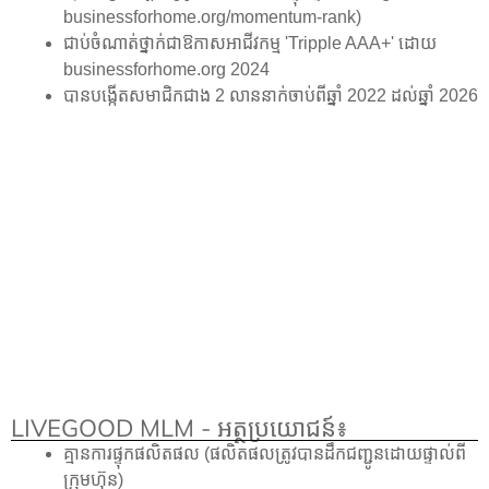
businessforhome.org/momentum-rank)
ជាប់ចំណាត់ថ្នាក់ជាឱកាសអាជីវកម្ម 'Tripple AAA+' ដោយ
businessforhome.org 2024
បានបង្កើតសមាជិកជាង 2 លាននាក់ចាប់ពីឆ្នាំ 2022 ដល់ឆ្នាំ 2026
LIVEGOOD MLM - អត្ថប្រយោជន៍៖
គ្មានការផ្ទុកផលិតផល (ផលិតផលត្រូវបានដឹកជញ្ជូនដោយផ្ទាល់ពី
ក្រុមហ៊ុន)