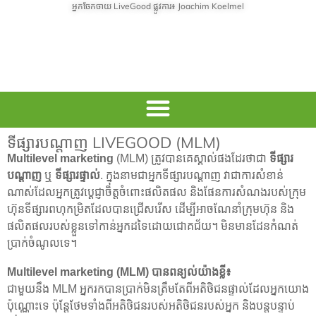
អ្នកចែកចាយ LiveGood ផ្លូវការ៖ Joachim Koelmel
ទីផ្សារបណ្តាញ LIVEGOOD (MLM)
Multilevel marketing
(MLM) ត្រូវបានគេស្គាល់ផងដែរថាជា
ទីផ្សារ
បណ្តាញ
ឬ
ទីផ្សារផ្ទាល់
. ក្នុងនាមជាអ្នកទីផ្សារបណ្តាញ វាជាការសំខាន់
ណាស់ដែលអ្នកត្រូវប្តេជ្ញាចិត្តចំពោះផលិតផល និងផែនការសំណងរបស់ក្រុម
ហ៊ុនទីផ្សារពហុកម្រិតដែលបានជ្រើសរើស ដើម្បីអាចណែនាំក្រុមហ៊ុន និង
ផលិតផលរបស់ខ្លួនទៅកាន់អ្នកដទៃដោយជោគជ័យ។ មិនមានដែនកំណត់
ប្រាក់ចំណូលទេ។
Multilevel marketing (MLM) បានពន្យល់យ៉ាងខ្លី៖
ជាមួយនឹង MLM អ្នករកបានប្រាក់មិនត្រឹមតែពីអតិថិជនផ្ទាល់ដែលអ្នកយោង
ប៉ុណ្ណោះទេ ប៉ុន្តែថែមទាំងពីអតិថិជនរបស់អតិថិជនរបស់អ្នក និងបន្តបន្ទាប់