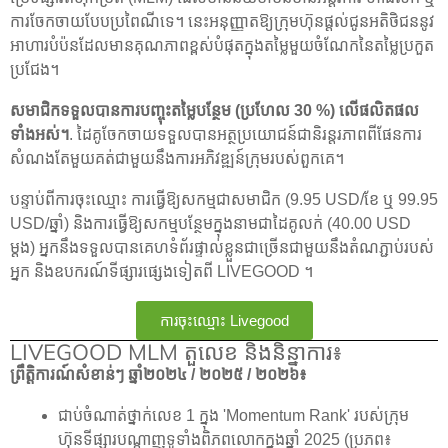
ការចែកចាយបែបប្រពៃណីទេ។ នេះអនុញ្ញាតឱ្យក្រុមហ៊ុនផ្តល់ជូនអតិថិជននូវ
អាហារបំប៉នដែលមានគុណភាពខ្ពស់បំផុតក្នុងតម្លៃមួយចំណែកនៃតម្លៃប្រកួត
ប្រជែង។
សមាជិកទទួលបានការបញ្ចុះតម្លៃបន្ថែម (ប្រហែល 30 %) លើផលិតផល
ទាំងអស់។
. ដៃគូចែកចាយទទួលបានអត្ថប្រយោជន៍ជានិរន្តរភាពពីផែនការ
សំណងតែមួយគត់ជាមួយនឹងការអភិវឌ្ឍន៍ក្រុមរបស់ពួកគេ។
បន្ទាប់ពីការចុះឈ្មោះ ការធ្វើឱ្យសកម្មជាសមាជិក (9.95 USD/ខែ ឬ 99.95
USD/ឆ្នាំ) និងការធ្វើឱ្យសកម្មបន្ថែមក្នុងនាមជាដៃគូលក់ (40.00 USD
ម្តង) អ្នកនឹងទទួលបានគេហទំព័រផ្ទាល់ខ្លួនជាច្រើនជាមួយនឹងតំណភ្ជាប់របស់
អ្នក និងឧបករណ៍ទីផ្សារផ្សេងទៀតពី LIVEGOOD ។
ការចុះឈ្មោះ Livegood
LIVEGOOD MLM តួលេខ និងនិន្នាការ៖
ព្រឹត្តិការណ៍សំខាន់ៗ ឆ្នាំ២០២៤ / ២០២៥ / ២០២៦៖
ជាប់ចំណាត់ថ្នាក់លេខ 1 ក្នុង 'Momentum Rank' របស់ក្រុម
ហ៊ុនទីផ្សារបណ្តាញទូទាំងពិភពលោកក្នុងឆ្នាំ 2025 (ប្រភព៖