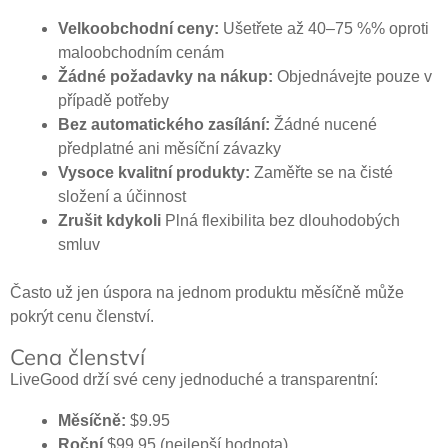
Velkoobchodní ceny:
Ušetřete až 40–75 %% oproti
maloobchodním cenám
Žádné požadavky na nákup:
Objednávejte pouze v
případě potřeby
Bez automatického zasílání:
Žádné nucené
předplatné ani měsíční závazky
Vysoce kvalitní produkty:
Zaměřte se na čisté
složení a účinnost
Zrušit kdykoli
Plná flexibilita bez dlouhodobých
smluv
Často už jen úspora na jednom produktu měsíčně může
pokrýt cenu členství.
Cena členství
LiveGood drží své ceny jednoduché a transparentní:
Měsíčně:
$9.95
Roční
$99,95 (nejlepší hodnota)